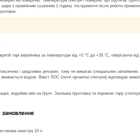
вномірно на поверхню. Температура повітря і поверхні, що підлягає ґрун
2 шари з проміжним сушінням 1 годину. Інструменти після роботи промит
рунтовки.
.
критій тарі виробника за температури від +5 °C до +35 °C, оберігаючи ві
 токсичних і шкідливих речовин, тому не вимагає спеціальних запобіжних 
 змивається водою. Вміст ЛОС (леткі органічні сполуки) відповідає вимо
зацію, водойми або на ґрунт. Залишки ґрунтовка та порожню тару утилізув
я замовлення
стикова каністра 10 л