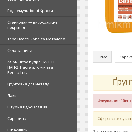
Водоемульсіонні Краски
Станколак — високоякісне
покриття
Тара Пластикова та Металева
Склотканини
Опис
Харак
Алюмінієва пудра ПАП-1 і
ПАП-2, Паста алюмінієва
Benda-Lutz
Ґрун
Грунтовка для металу
Лаки
Фасування: 10кг 
Бітумна гідроізоляція
Сировина
Сфера застосуван
Шпаклівки
Застосовується для г