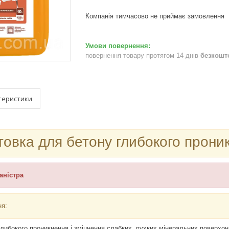
Компанія тимчасово не приймає замовлення
повернення товару протягом 14 днів
безкошт
теристики
товка для бетону глибокого прон
каністра
ня:
либокого проникнення і зміцнення слабких, пухких мінеральних поверхонь