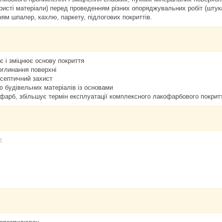
ористі матеріали) перед проведенням різних опоряджувальних робіт (шт
м шпалер, кахлю, паркету, підлогових покриттів.
є і зміцнює основу покриття
оглинання поверхні
исептичний захист
ю будівельних матеріалів із основами
фарб, збільшує термін експлуатації комплексного лакофарбового покрит
: