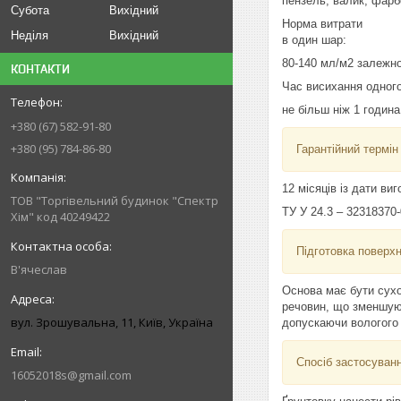
пензель, валик, фар
Субота
Вихідний
Норма витрати
Неділя
Вихідний
в один шар:
80-140 мл/м2 залежно
КОНТАКТИ
Час висихання одног
не більш ніж 1 година
+380 (67) 582-91-80
+380 (95) 784-86-80
Гарантійний термін
12 місяців із дати ви
ТОВ "Торгівельний будинок "Спектр
ТУ У 24.3 – 32318370
Хім" код 40249422
Підготовка поверхн
В'ячеслав
Основа має бути сухо
речовин, що зменшуют
вул. Зрошувальна, 11, Київ, Україна
допускаючи вологого 
Спосіб застосуванн
16052018s@gmail.com