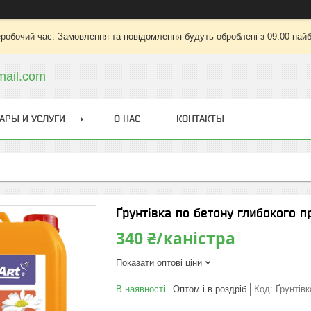
еробочий час. Замовлення та повідомлення будуть оброблені з 09:00 найб
ail.com
АРЫ И УСЛУГИ
О НАС
КОНТАКТЫ
Ґрунтівка по бетону глибокого 
340 ₴/каністра
Показати оптові ціни
В наявності
Оптом і в роздріб
Код:
Ґрунтівк