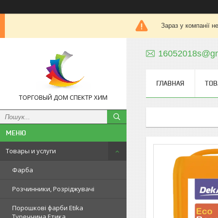
Зараз у компанії н
16052018s@gm
ГЛАВНАЯ
ТОВ
ТОРГОВЫЙ ДОМ СПЕКТР ХИМ
Товары и услуги
Фарба
Розчинники, Розріджувачі
Порошкові фарби Etika
Туреччина Етика