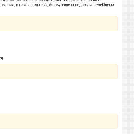
укатурних, шпаклювальних), фарбуванням водно-дисперсійними
тя