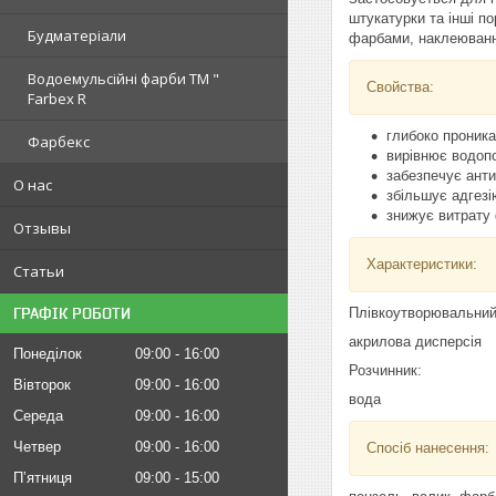
штукатурки та інші п
Будматеріали
фарбами, наклеювання
Водоемульсійні фарби ТМ "
Свойства:
Farbex R
глибоко проника
Фарбекс
вирівнює водоп
забезпечує ант
О нас
збільшує адгезі
знижує витрату 
Отзывы
Характеристики:
Статьи
ГРАФІК РОБОТИ
Плівкоутворювальний
акрилова дисперсія
Понеділок
09:00
16:00
Розчинник:
Вівторок
09:00
16:00
вода
Середа
09:00
16:00
Четвер
09:00
16:00
Спосіб нанесення:
Пʼятниця
09:00
15:00