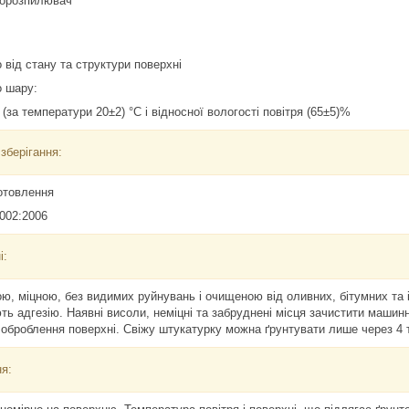
борозпилювач
 від стану та структури поверхні
о шару:
 (за температури 20±2) °C і відносної вологості повітря (65±5)%
 зберігання:
готовлення
-002:2006
і:
ю, міцною, без видимих руйнувань і очищеною від оливних, бітумних та і
ь адгезію. Наявні висоли, неміцні та забруднені місця зачистити маши
оброблення поверхні. Свіжу штукатурку можна ґрунтувати лише через 4 
я: