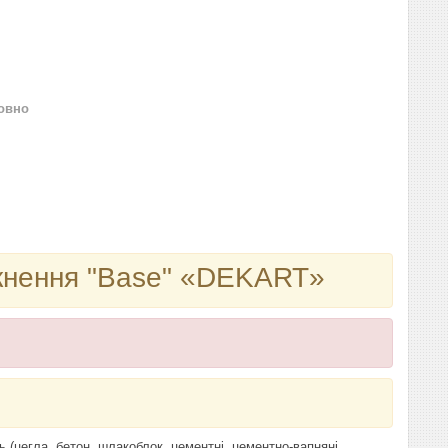
овно
икнення "Base" «DEKART»
 (цегла, бетон, шлакоблок, цементні, цементно-вапняні