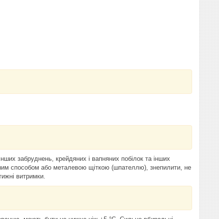
нших забруднень, крейдяних і вапняних побілок та інших
нним способом або металевою щіткою (шпателлю), знепилити, не
тижні витримки.