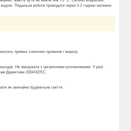
тованню, мають бути не нижче ніж +5 °C. Сильно вбиральні
и водою. Подальші роботи проводити через 1-2 години залежно
д вологи, прямих сонячних променів і морозу.
заходів. Не змішувати з органічними розчинниками. У разі
гам Директиви 2004/42/ЄС.
ати як звичайне будівельне сміття.