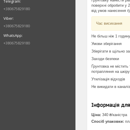
Ґрунтовку нанести рі
поверхні обробити у 
+380675829180
від умов нанесення ґ
Час висихання
+380675829180
Не більш ніж 1 годину
+380675829180
Умови зберігання
Зберігати в щільно за
Заходи безпеки
Ґрунтовка не містить
потрапляння на шкіру
Утилізація відходів
Не викидати в каналі
Інформація дл
Ціна:
340 ₴/каністра
Спосіб упаковки:
пла