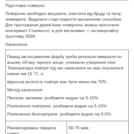
Підготовка поверхні:
Поверхню необхідно висушити, очистити від бруду та пилу,
знежирити. Видалити старі покриття механічним способом.
Для ґрунтування дерев'яних поверхонь можна просочити-
консервант Станкосол, а для металевих — антикорозійну
ґрунтовку 3009.
Нанесення:
Перед застосуванням фарбу треба ретельно вимішати по
всьому об'єму тарного місця, уникаючи утворення піни.
Температура повітря під час нанесення не має опускатися
нижче ніж 15 °C, а
відносна вологість повітря має бути менш ніж 70%.
Метод нанесення:
Пензлик, валиком: розбавити водою на 5-15%.
Розпилення повітряне: розбавити водою на 5-15%.
Розпилення безповітряне: розбавити водою на 0-5%.
Рекомендована товщина
50-75 мкм
плівки