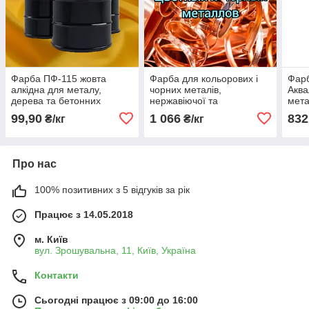
Фарба ПФ-115 жовта
Фарба для кольорових і
Фарб
алкідна для металу,
чорних металів,
Аква
дерева та бетонних
нержавіючої та
мета
поверхонь, 50 кг
оцинкованої сталі,
водн
99,90
1 066
832
₴/кг
₴/кг
алюмінію і його сплавів
Станколак 8005
Про нас
100% позитивних з 5 відгуків за рік
Працює з 14.05.2018
м. Київ
вул. Зрошувальна, 11, Київ, Україна
Контакти
Сьогодні працює з 09:00 до 16:00