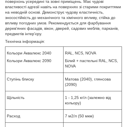
поверхонь усередині та зовні приміщень. Має чудові
властивості адгезії навіть на поверхнях зі старими покриттями
на неводній основі. Демонструє чудову еластичність,
зносостійкість до механічного та хімічного впливу, стійка до
впливу погодних умов. Рекомендується для фарбування
дерев'яних фасадів, вікон, дверей, садових меблів, парканів,
предметів інтер'єру.
Технічна інформація:
Кольори Аквалюкс 2040
RAL, NCS, NOVA
Кольори Аквалюкс 2090
Білий + пастельні RAL, NCS,
NOVA
Ступінь блиску
Матова (2040), глянсова
(2090)
Щільність
1 - 1,25 кг/л (залежно від
кольору)
Расход
7 м
2
/л (50 мкм)