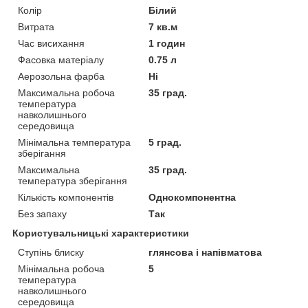
Колір
Білий
Витрата
7 кв.м
Час висихання
1 годин
Фасовка матеріалу
0.75 л
Аерозольна фарба
Ні
Максимальна робоча
35 град.
температура
навколишнього
середовища
Мінімальна температура
5 град.
зберігання
Максимальна
35 град.
температура зберігання
Кількість компонентів
Однокомпонентна
Без запаху
Так
Користувальницькі характеристики
Ступінь блиску
глянсова і напівматова
Мінімальна робоча
5
температура
навколишнього
середовища