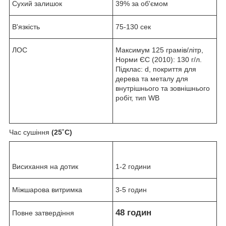
Сухий залишок
39% за об'ємом
В'язкість
75-130 сек
ЛОС
Максимум 125 грамів/літр,
Норми ЄС (2010): 130 г/л.
Підклас: d, покриття для
дерева та металу для
внутрішнього та зовнішнього
робіт, тип WB
Час сушіння
(25˚C)
Висихання на дотик
1-2 години
Міжшарова витримка
3-5 годин
48 годин
Повне затвердіння