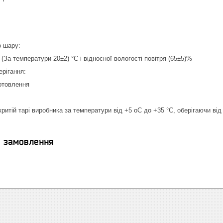
о шару:
 (За температури 20±2) °C і відносної вологості повітря (65±5)%
ерігання:
готовлення
критій тарі виробника за температури від +5 oС до +35 °C, оберігаючи ві
я замовлення