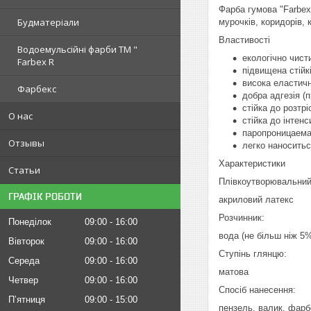
Фарба гумова "Farbex"
Будматеріали
мурочків, коридорів,
Властивості
Водоемульсійні фарби ТМ "
екологічно чист
Farbex R
підвищена стійк
висока еластичн
Фарбекс
добра адгезія (
стійка до розтр
О нас
стійка до інтен
паропроницаем
Отзывы
легко наноситьс
Характеристики
Статьи
Плівкоутворювальний
ГРАФІК РОБОТИ
акриловий латекс
Розчинник:
Понеділок
09:00
16:00
вода (не більш ніж 5
Вівторок
09:00
16:00
Ступінь глянцю:
Середа
09:00
16:00
матова
Четвер
09:00
16:00
Спосіб нанесення:
Пʼятниця
09:00
15:00
пензель, валик, фар