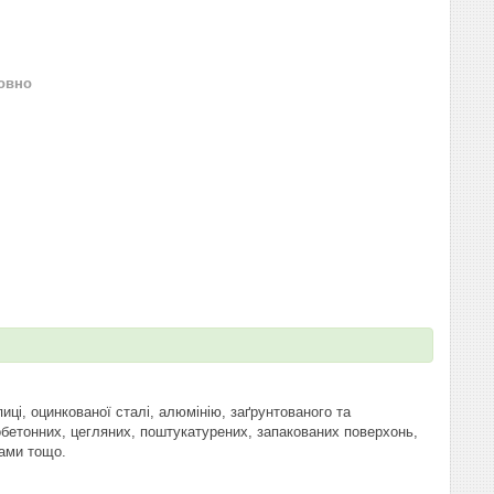
овно
ці, оцинкованої сталі, алюмінію, заґрунтованого та
обетонних, цегляних, поштукатурених, запакованих поверхонь,
ами тощо.