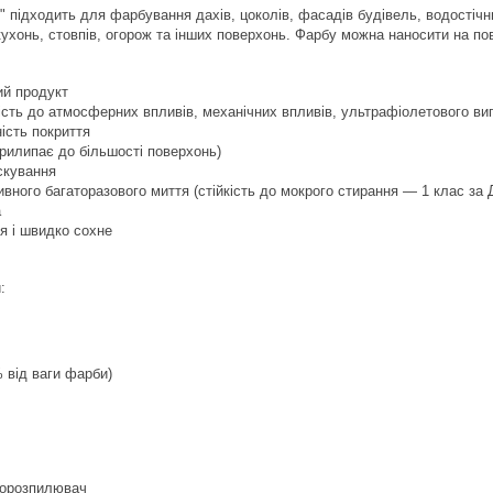
 підходить для фарбування дахів, цоколів, фасадів будівель, водостічних
 кухонь, стовпів, огорож та інших поверхонь. Фарбу можна наносити на п
ий продукт
ість до атмосферних впливів, механічних впливів, ультрафіолетового в
ість покриття
прилипає до більшості поверхонь)
іскування
сивного багаторазового миття (стійкість до мокрого стирання — 1 клас за
а
я і швидко сохне
:
% від ваги фарби)
борозпилювач