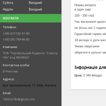
Субота
Вихідний
Норма витрати
Неділя
Вихідний
в один шар:
100 - 200 г/м2
КОНТАКТИ
Час висихання одног
не більш ніж 2 години
+380 (67) 582-91-80
Гарантійний термін зб
+380 (95) 784-86-80
18 місяців із дати ви
Умови зберігання:
зберігати в щільно за
ТОВ "Торгівельний будинок "Спектр
Хім" код 40249422
Інформація дл
В'ячеслав
Ціна:
2 340 ₴/відро
вул. Зрошувальна, 11, Київ, Україна
16052018s@gmail.com