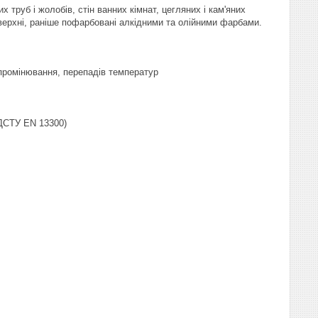
 труб і жолобів, стін ванних кімнат, цегляних і кам'яних
оверхні, раніше пофарбовані алкідними та олійними фарбами.
ипромінювання, перепадів температур
 ДСТУ EN 13300)