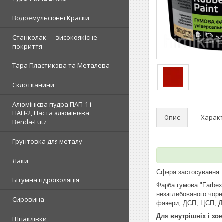
Водоемульсіонні Краски
Станколак — високоякісне
покриття
Тара Пластикова та Металева
Склотканини
Алюмінієва пудра ПАП-1 і
ПАП-2, Паста алюмінієва
Опис
Харак
Benda-Lutz
Грунтовка для металу
Лаки
Сфера застосування
Бітумна гідроізоляція
Фарба гумова "Farbex
незаглибованого чорн
Сировина
фанери, ДСП, ЦСП, Д
Для внутрішніх і зов
Шпаклівки