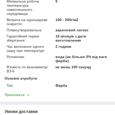
Мінімальна робоча
5
температура
навколишнього
середовища
Витрата на одношарове
100 - 200г/м2
покриття:
Плівкоутворювальна:
акриловий латекс
Гарантійний термін
18 місяців з дати
зберігання:
виготовлення
Час висихання одного
2 години
шару при температурі
Розчинник:
вода (не більше 5% від ваги
фарби)
В'язкість по віскозиметрі
не менш 100 секунд
ВЗ-6
Основні атрибути
Тип
Фарба
Приховати
Умови доставки