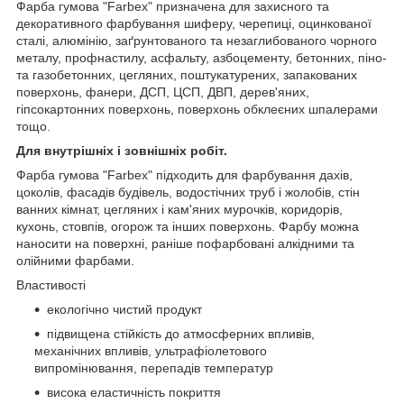
Фарба гумова "Farbex" призначена для захисного та
декоративного фарбування шиферу, черепиці, оцинкованої
сталі, алюмінію, заґрунтованого та незаглибованого чорного
металу, профнастилу, асфальту, азбоцементу, бетонних, піно-
та газобетонних, цегляних, поштукатурених, запакованих
поверхонь, фанери, ДСП, ЦСП, ДВП, дерев'яних,
гіпсокартонних поверхонь, поверхонь обклеєних шпалерами
тощо.
Для внутрішніх і зовнішніх робіт.
Фарба гумова "Farbex" підходить для фарбування дахів,
цоколів, фасадів будівель, водостічних труб і жолобів, стін
ванних кімнат, цегляних і кам'яних мурочків, коридорів,
кухонь, стовпів, огорож та інших поверхонь. Фарбу можна
наносити на поверхні, раніше пофарбовані алкідними та
олійними фарбами.
Властивості
екологічно чистий продукт
підвищена стійкість до атмосферних впливів,
механічних впливів, ультрафіолетового
випромінювання, перепадів температур
висока еластичність покриття