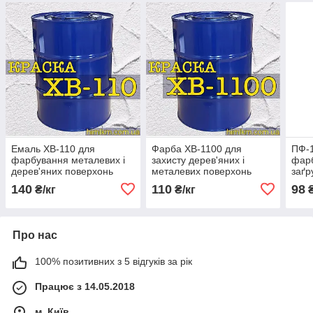
Емаль ХВ-110 для
Фарба ХВ-1100 для
ПФ-
фарбування металевих і
захисту дерев'яних і
фарб
дерев'яних поверхонь
металевих поверхонь
заґр
виробів та обладнання, 50
виробів, 50 кг
пове
140
110
98
₴/кг
₴/кг
₴
кг
Про нас
100% позитивних з 5 відгуків за рік
Працює з 14.05.2018
м. Київ