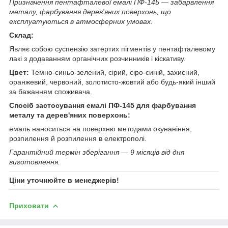
Призначення пентафталевої емалі ПФ-145 — забарвлення
металу, фарбування дерев'яних поверхонь, що
експлуатуються в атмосферних умовах.
Склад:
Являє собою суспензію затертих пігментів у пентафталевому
лакі з додаванням органічних розчинників і кіскативу.
Цвет:
Темно-синьо-зелений, сірий, сіро-синій, захисний,
оранжевий, червоний, золотисто-жовтий або будь-який інший
за бажанням споживача.
Спосіб застосування емалі ПФ-145 для фарбування
металу та дерев'яних поверхонь:
емаль наноситься на поверхню методами окунаніння,
розпилення й розпилення в електрополі.
Гарантійний термін зберігання — 9 місяців від дня
виготовлення.
Ціни уточнюйте в менеджерів!
Приховати