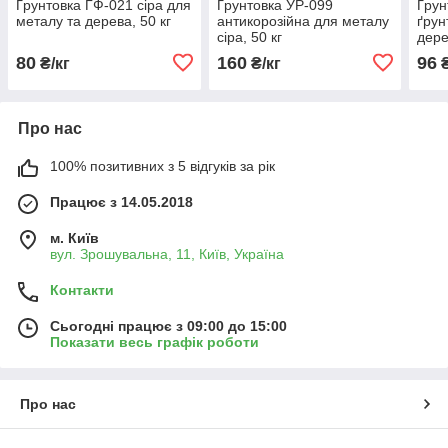
Ґрунтовка ГФ-021 сіра для
Ґрунтовка УР-099
Ґрун
металу та дерева, 50 кг
антикорозійна для металу
ґрун
сіра, 50 кг
дере
покр
80
160
96
₴/кг
₴/кг
₴
Про нас
100% позитивних з 5 відгуків за рік
Працює з 14.05.2018
м. Київ
вул. Зрошувальна, 11, Київ, Україна
Контакти
Сьогодні працює з 09:00 до 15:00
Показати весь графік роботи
Про нас