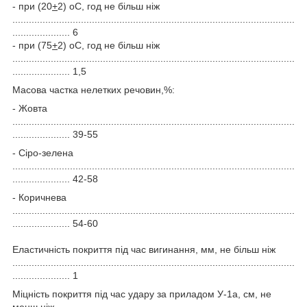
- при (20
+
2)
о
С, год не більш ніж
.......................................................................................................
..................... 6
- при (75
+
2)
о
С, год не більш ніж
.......................................................................................................
..................... 1,5
Масова частка нелетких речовин,%:
- Жовта
.......................................................................................................
..................... 39-55
- Сіро-зелена
.......................................................................................................
..................... 42-58
- Коричнева
.......................................................................................................
..................... 54-60
Еластичність покриття під час вигинання, мм, не більш ніж
.......................................................................................................
..................... 1
Міцність покриття під час удару за приладом У-1а, см, не
менш ніж