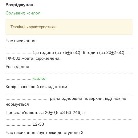
Розріджувач:
Сольвент
,
ксилол
Технічні характеристики:
Час висихання
.......................................................................................................
..................... 1,5 години (за 75
+
5
о
С); 6 годин (за 20
+
2
о
С) —
ГФ-032 жовта, сіро-зелена
Розведення
.......................................................................................................
.....................
ксилол
Колір і зовнішній вигляд плівки
.......................................................................................................
................................... рівна однорідна поверхня, відтінок не
нормується
Поясна в'язкість за 20
+
0,5
о
З ВЗ-246, з
.......................................................................................................
..................... 12-30
Час висихання ґрунтовки до ступеня 3: