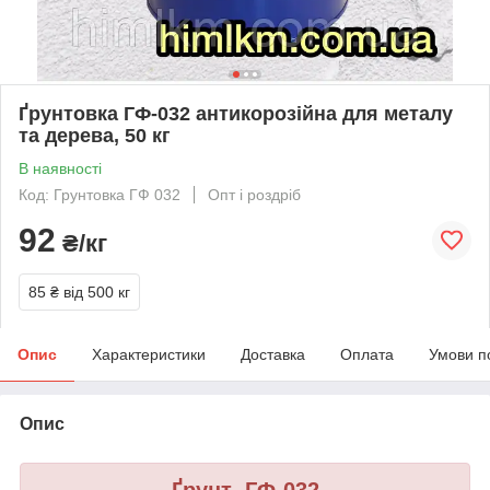
Ґрунтовка ГФ-032 антикорозійна для металу
та дерева, 50 кг
В наявності
Код: Грунтовка ГФ 032
Опт і роздріб
92
₴/кг
85 ₴
від 500 кг
Опис
Характеристики
Доставка
Оплата
Умови п
Опис
Ґрунт ГФ-032