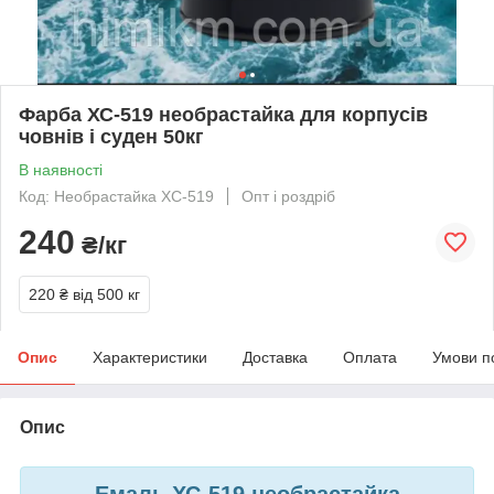
Фарба ХС-519 необрастайка для корпусів
човнів і суден 50кг
В наявності
Код: Необрастайка ХС-519
Опт і роздріб
240
₴/кг
220 ₴
від 500 кг
Опис
Характеристики
Доставка
Оплата
Умови п
Опис
Емаль ХС-519 необрастайка