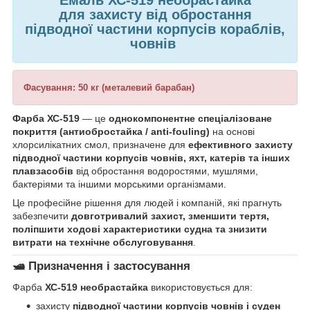
для захисту від обростання
підводної частини корпусів кораблів,
човнів
Фасування: 50 кг (металевий барабан)
Фарба ХС-519
— це
однокомпонентне спеціалізоване
покриття (антиобростайка / anti-fouling)
на основі
хлорсилікатних смол, призначене для
ефективного захисту
підводної частини корпусів човнів, яхт, катерів та інших
плавзасобів
від обростання водоростями, мушлями,
бактеріями та іншими морськими організмами.
Це професійне рішення для людей і компаній, які прагнуть
забезпечити
довготривалий захист, зменшити тертя,
поліпшити ходові характеристики судна та знизити
витрати на технічне обслуговування
.
🛥️
Призначення і застосування
Фарба
ХС-519 необрастайка
використовується для:
захисту
підводної частини корпусів човнів і суден