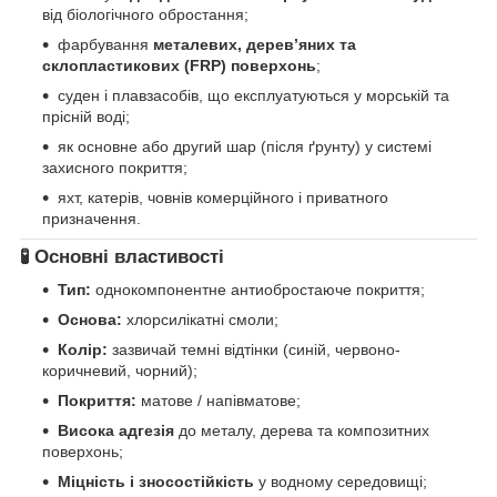
від біологічного обростання;
фарбування
металевих, дерев’яних та
склопластикових (FRP) поверхонь
;
суден і плавзасобів, що експлуатуються у морській та
прісній воді;
як основне або другий шар (після ґрунту) у системі
захисного покриття;
яхт, катерів, човнів комерційного і приватного
призначення.
🧪
Основні властивості
Тип:
однокомпонентне антиобростаюче покриття;
Основа:
хлорсилікатні смоли;
Колір:
зазвичай темні відтінки (синій, червоно-
коричневий, чорний);
Покриття:
матове / напівматове;
Висока адгезія
до металу, дерева та композитних
поверхонь;
Міцність і зносостійкість
у водному середовищі;