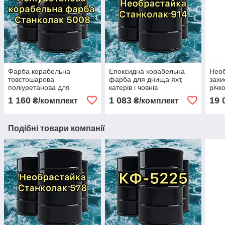
Фарба корабельна
Епоксидна корабельна
Необ
товстошарова
фарба для днища яхт,
захи
поліуретанова для
катерів і човнів
річк
суднобудування
необрастайка Станколак
обра
1 160
1 083
19 
₴/комплект
₴/комплект
Станколак 5008
914
578 
Подібні товари компанії