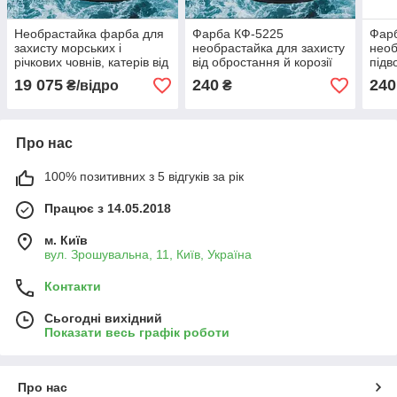
Необрастайка фарба для
Фарба КФ-5225
Фар
захисту морських і
необрастайка для захисту
необ
річкових човнів, катерів від
від обростання й корозії
підв
обрастання Станколак
підводної частини суден,
суде
19 075
240
240
₴/відро
₴
578 відро 15кг
50кг
Про нас
100% позитивних з 5 відгуків за рік
Працює з 14.05.2018
м. Київ
вул. Зрошувальна, 11, Київ, Україна
Контакти
Сьогодні вихідний
Показати весь графік роботи
Про нас