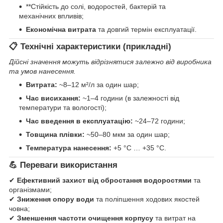
**Стійкість до солі, водоростей, бактерій та
механічних впливів;
Економічна витрата
та довгий термін експлуатації.
📋 Технічні характеристики (прикладні)
Дійсні значення можуть відрізнятися залежно від виробника
та умов нанесення.
Витрата:
~8–12 м²/л за один шар;
Час висихання:
~1–4 години (в залежності від
температури та вологості);
Час введення в експлуатацію:
~24–72 години;
Товщина плівки:
~50–80 мкм за один шар;
Температура нанесення:
+5 °C … +35 °C.
💪
Переваги використання
✔
Ефективний захист від обростання водоростями
та
організмами;
✔
Зниження опору води
та поліпшення ходових якостей
човна;
✔
Зменшення частоти очищення корпусу
та витрат на