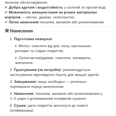
технічне обслуговування;
✔
Добра адгезія і водостійкість
у солоній та прісній воді;
✔
Можливість використання на різних матеріалах
корпусів
— метал, дерево, склопластик;
✔
Легке нанесення
пензлем, валиком або розпилювачем.
🛠️
Нанесення
Підготовка поверхні:
Метал: очистити від іржі, пилу, мастильних
речовин та старих покриттів;
Склопластик/дерево: очистити, знежирити,
знепилити.
Ґрунтування (за потреби):
рекомендується
застосування відповідного ґрунту для кращої адгезії.
Змішування:
якщо необхідно — ретельно
перемішати перед нанесенням.
Нанесення:
пензлем, валиком або розпилювачем у
1–2 шари з дотриманням інтервалів сушіння.
Сушка:
дати покриттю висохнути до повної
полімеризації.