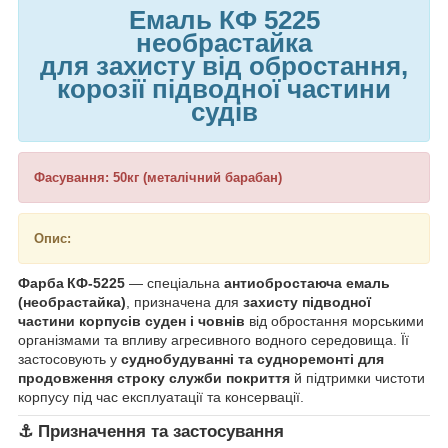
Емаль КФ 5225
необрастайка
для захисту від обростання,
корозії підводної частини
судів
Фасування: 50кг (металічний барабан)
Опис:
Фарба КФ‑5225
— спеціальна
антиобростаюча емаль
(необрастайка)
, призначена для
захисту підводної
частини корпусів суден і човнів
від обростання морськими
організмами та впливу агресивного водного середовища. Її
застосовують у
суднобудуванні та судноремонті для
продовження строку служби покриття
й підтримки чистоти
корпусу під час експлуатації та консервації.
⚓
Призначення та застосування