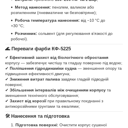
Метод нанесення:
пензлем, валиком або
розпиленням (пневматичне чи безповітряне);
Робоча температура нанесення:
від −10 °C до
+30 °C;
Розчинник:
сольвент (для регулювання в’язкості до
робочої).
🌊
Переваги фарби КФ‑5225
✔
Ефективний захист від біологічного обростання
корпусу — забезпечує чистішу та гладшу поверхню під водою;
✔
Поліпшення гідродинаміки судна
— зменшення опору та
підвищення ефективності двигуна;
✔
Зниження витрат палива
завдяки гладкій підводній
поверхні;
✔
Збільшення інтервалів між очищенням корпусу
та
зменшення технічного обслуговування;
✔
Захист від корозії
при правильному поєднанні з
антикорозійними грунтами та емалями;
🛠️
Нанесення та підготовка
Підготовка поверхні:
Очистити корпус сушеної