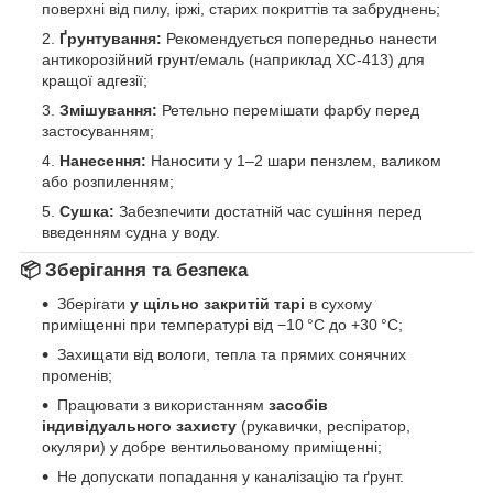
поверхні від пилу, іржі, старих покриттів та забруднень;
Ґрунтування:
Рекомендується попередньо нанести
антикорозійний грунт/емаль (наприклад ХС‑413) для
кращої адгезії;
Змішування:
Ретельно перемішати фарбу перед
застосуванням;
Нанесення:
Наносити у 1–2 шари пензлем, валиком
або розпиленням;
Сушка:
Забезпечити достатній час сушіння перед
введенням судна у воду.
📦
Зберігання та безпека
Зберігати
у щільно закритій тарі
в сухому
приміщенні при температурі від −10 °C до +30 °C;
Захищати від вологи, тепла та прямих сонячних
променів;
Працювати з використанням
засобів
індивідуального захисту
(рукавички, респіратор,
окуляри) у добре вентильованому приміщенні;
Не допускати попадання у каналізацію та ґрунт.