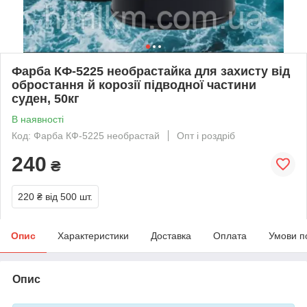
Фарба КФ-5225 необрастайка для захисту від
обростання й корозії підводної частини
суден, 50кг
В наявності
Код: Фарба КФ-5225 необрастай
Опт і роздріб
240
₴
220 ₴
від 500 шт.
Опис
Характеристики
Доставка
Оплата
Умови п
Опис