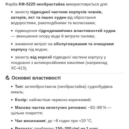
Фарба
КФ‑5225 необрастайка
використовується для:
захисту
підводної частини корпусів човнів,
катерів, яхт та інших суден
від обростання
водоростями, ракоподібними та молюсками;
підвищення
гідродинамічних властивостей судна
— зменшення опору води й витрати палива;
зниження витрат на
обслуговування та очищення
корпусу
під водою;
захисту
від корозії
підводної частини корпусу у
поєднанні з антикорозійними емалями (наприклад
ХС‑413);
💪
Основні властивості
Тип:
антиобростаюча (необрастайка) суднобудівна
емаль;
Колір:
найчастіше червоно‑коричневий;
Масова частка нелетучих речовин:
~82–88 % —
щільне покриття;
Час висихання:
до ~8 годин при +20 °C;
Витрата:
приблизно
150–200 г/м² на 1 шар
;