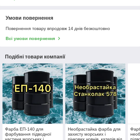
Умови повернення
Повернення товару впродовж 14 днів безкоштовно
Всі умови повернення
Подібні товари компанії
Фарба ЕП-140 для
Необрастайка фарба для
Фар
фарбування підводної
захисту морських і
необ
частини морських і
річкових човнів, катерів від
підв