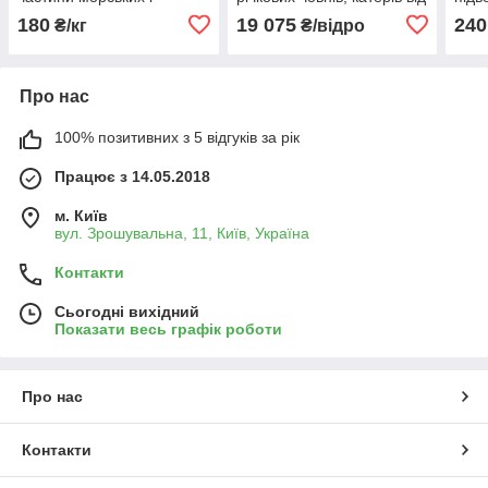
річкових човнів 50 кг
обрастання Станколак
суде
180
19 075
240
₴/кг
₴/відро
578 відро 15кг
Про нас
100% позитивних з 5 відгуків за рік
Працює з 14.05.2018
м. Київ
вул. Зрошувальна, 11, Київ, Україна
Контакти
Сьогодні вихідний
Показати весь графік роботи
Про нас
Контакти