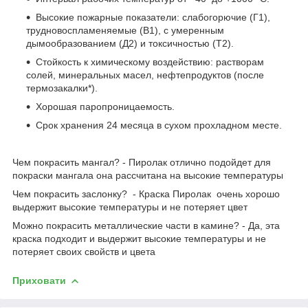
Высокие пожарные показатели: слабогорючие (Г1),
трудновоспламеняемые (В1), с умеренным
дымообразованием (Д2) и токсичностью (Т2).
Стойкость к химическому воздействию: растворам
солей, минеральных масел, нефтепродуктов (после
термозакалки*).
Хорошая паропроницаемость.
Срок хранения 24 месяца в сухом прохладном месте.
Чем покрасить мангал? - Пиролак отлично подойдет для
покраски мангала она рассчитана на высокие температуры
Чем покрасить заслонку? - Краска Пиролак очень хорошо
выдержит высокие температуры и не потеряет цвет
Можно покрасить металлические части в камине? - Да, эта
краска подходит и выдержит высокие температуры и не
потеряет своих свойств и цвета
Приховати