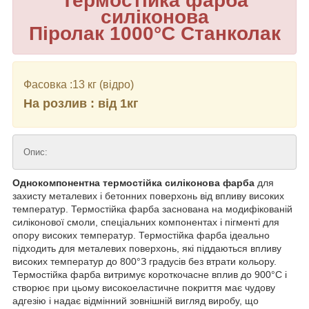
Термостійка фарба
силіконова
Піролак 1000°С Станколак
Фасовка :13 кг (відро)
На розлив : від 1кг
Опис:
Однокомпонентна термостійка силіконова фарба
для
захисту металевих і бетонних поверхонь від впливу високих
температур. Термостійка фарба заснована на модифікованій
силіконової смоли, спеціальних компонентах і пігменті для
опору високих температур. Термостійка фарба ідеально
підходить для металевих поверхонь, які піддаються впливу
високих температур до 800°З градусів без втрати кольору.
Термостійка фарба витримує короткочасне вплив до 900°С і
створює при цьому високоеластичне покриття має чудову
адгезію і надає відмінний зовнішній вигляд виробу, що