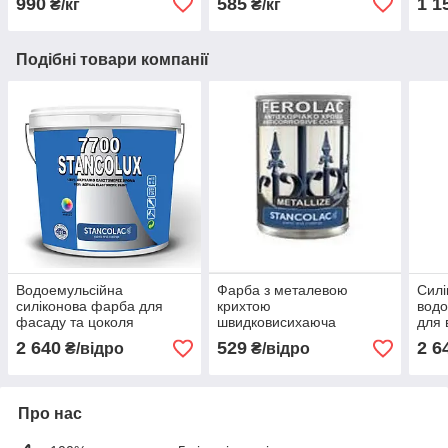
990
585
1 1
₴/кг
₴/кг
Подібні товари компанії
Водоемульсійна
Фарба з металевою
Силі
силіконова фарба для
крихтою
вод
фасаду та цоколя
швидковисихаюча
для 
Стандарта 7700
Феролак Ferolac Stancolac
Стан
2 640
529
2 6
₴/відро
₴/відро
Станколак, 9 л
9л
Про нас