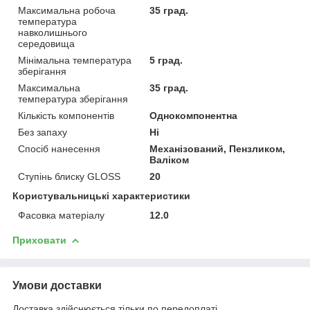
Максимальна робоча
35 град.
температура
навколишнього
середовища
Мінімальна температура
5 град.
зберігання
Максимальна
35 град.
температура зберігання
Кількість компонентів
Однокомпонентна
Без запаху
Ні
Спосіб нанесення
Механізований, Пензликом,
Валіком
Ступінь блиску GLOSS
20
Користувальницькі характеристики
Фасовка матеріалу
12.0
Приховати
Умови доставки
Доставка здійснюється тільки по передоплаті.