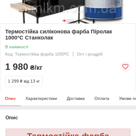
Термостійка силіконова фарба Піролак
1000°С Станколак
В наявності
Код: Термостійка фарба 1000ºC
Опт і роздріб
1 980
₴/кг
1 299 ₴
від 13 кг
Опис
Характеристики
Доставка
Оплата
Умови п
Опис