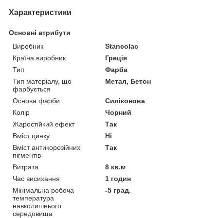
Характеристики
Основні атрибути
Виробник
Stancolac
Країна виробник
Греція
Тип
Фарба
Тип матеріалу, що
Метал, Бетон
фарбується
Основа фарби
Силіконова
Колір
Чорний
Жаростійкий ефект
Так
Вміст цинку
Ні
Вміст антикорозійних
Так
пігментів
Витрата
8 кв.м
Час висихання
1 годин
Мінімальна робоча
-5 град.
температура
навколишнього
середовища