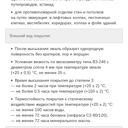
путепроводов, эстакад
для противопожарной отделки стен и потолков
на путях эвакуации: в лифтовых холлах, лестничных
клетках, вестибюлях, коридорах, холлах и фойе зданий.
Внешний вид покрытия:
После высыхания эмаль образует однородную
поверхность без кратеров, пор и морщин.
Условная вязкость по вискозиметру типа ВЗ-246 с
диаметром сопла 4 мм при температуре эмали
(+20 ± 0,5) °С, не менее 25 с.
Время высыхания покрытия до степени 3:
— не более 2 часов при температуре (+20 ± 2) °С,
— не более 0,5 часа при температуре (+150 ± 2) °С.
Термостойкость покрытия к статическому
воздействию жидкостей при температуре (+20 ± 2) °С:
— не менее 100 часов воды,
— не менее 72 часа бензина (нефраса С2-80/120),
— не менее 72 часа минерального масла.