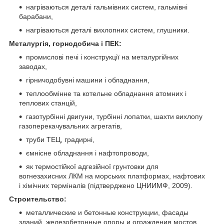
нагріваються деталі гальмівних систем, гальмівні
барабани,
нагріваються деталі вихлопних систем, глушники.
Металургія, горнодобича і ПЕК:
промислові печі і конструкції на металургійних
заводах,
гірничодобувні машини і обладнання,
теплообмінне та котельне обладнання атомних і
теплових станцій,
газотурбінні двигуни, турбінні лопатки, шахти вихлопу
газоперекачувальних агрегатів,
труби ТЕЦ, градирні,
ємнісне обладнання і нафтопроводи,
як термостійкої адгезійної грунтовки для
вогнезахисних ЛКМ на морських платформах, нафтових
і хімічних терміналів (підтверджено ЦНИИМФ, 2009).
Строительство:
металлические и бетонные конструкции, фасады
зданий, железобетонные опоры и ограждения мостов,