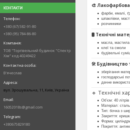
🎨 Лакофарбова
КОНТАКТИ
фарби, емалі, ґ
шпаклівки, маст
розчинники
+380 (67) 582-91-80
+380 (95) 784-86-80
🛢️ Технічні мат
масла, мастила
клеї та смоли
ТОВ "Торгівельний будинок "Спектр
будівельні сумі
Хім" код 40249422
🛠️ Будівництво
зберігання мате
В'ячеслав
господарські по
дачне використ
вул. Зрошувальна, 11, Київ, Україна
🔹 Технічні х
Об’єм: 40 літрів
Матеріал: сталь
16052018s@gmail.com
Тип: бочка з ши
Закриття: криш
Форма: циліндр
+380675829180
Покриття: антик