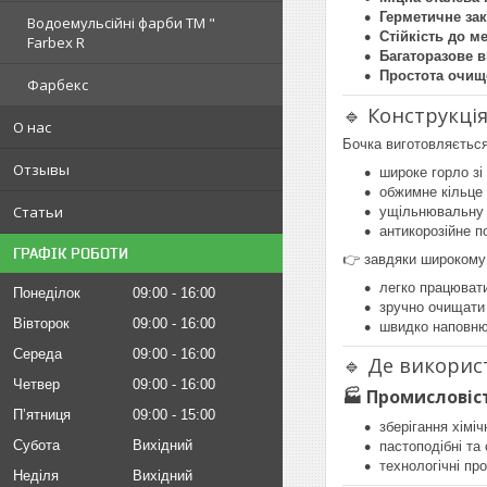
Герметичне за
Водоемульсійні фарби ТМ "
Стійкість до 
Farbex R
Багаторазове 
Простота очищ
Фарбекс
🔹 Конструкція
О нас
Бочка виготовляється 
Отзывы
широке горло з
обжимне кільце
Статьи
ущільнювальну 
антикорозійне п
ГРАФІК РОБОТИ
👉 завдяки широкому
легко працюват
Понеділок
09:00
16:00
зручно очищати
Вівторок
09:00
16:00
швидко наповню
Середа
09:00
16:00
🔹 Де викорис
Четвер
09:00
16:00
🏭 Промисловіс
Пʼятниця
09:00
15:00
зберігання хімі
Субота
Вихідний
пастоподібні та
технологічні пр
Неділя
Вихідний