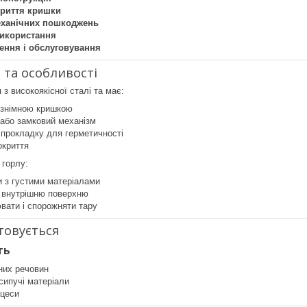
криття кришки
механічних пошкоджень
використання
ення і обслуговування
 та особливості
з високоякісної сталі та має:
і знімною кришкою
 або замковий механізм
прокладку для герметичності
окриття
 горлу:
и з густими матеріалами
 внутрішню поверхню
вати і спорожняти тару
товується
ть
чних речовин
 сипучі матеріали
оцеси