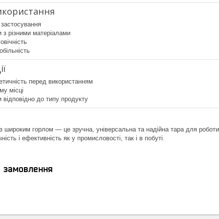
икористання
 застосування
и з різними матеріалами
говічність
обільність
ії
етичність перед використанням
му місці
 відповідно до типу продукту
з широким горлом — це зручна, універсальна та надійна тара для роботи 
ність і ефективність як у промисловості, так і в побуті.
я замовлення