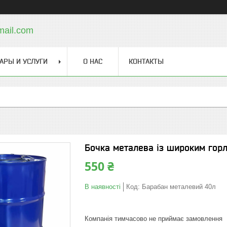
ail.com
АРЫ И УСЛУГИ
О НАС
КОНТАКТЫ
Бочка металева із широким горл
550 ₴
В наявності
Код:
Барабан металевий 40л
Компанія тимчасово не приймає замовлення