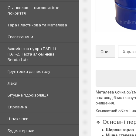
Станколак — високоякісне
покриття
Тара Пластикова та Металева
Склотканини
Алюмінієва пудра ПАП-1 і
Опис
Харак
ПАП-2, Паста алюмінієва
Benda-Lutz
Грунтовка для металу
Лаки
Металева бочка об’єм
Бітумна гідроізоляція
пастоподібних і сипу
очищення.
Сировина
Компактний об’єм і н
Шпаклівки
🔹 Основні пе
Широке горло
—
Будматеріали
Міцна сталева 