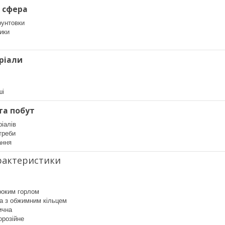
 сфера
рунтовки
ики
еріали
ші
 та побут
ріалів
треби
ання
арактеристики
роким горлом
ка з обжимним кільцем
ична
орозійне