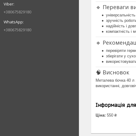
🔹 Переваги в
+380675829180
універсальність
зручність робот
надійність і дов
+380675829180
компактність і м
🔹 Рекомендац
перевіряти герм
зберігати у сухо
використовувати
🧠 Висновок
Металева бочка 40 л 
використанні, довговіч
Інформація дл
Ціна:
550 ₴