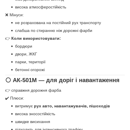
висока атмосферостійкість
❌ Мінуси:
не розрахована на постійний рух транспорту
слабша по стиранню ніж дорожні фарби
👉
Коли використовувати:
бордюри
двори, ЖКГ
парки, території
бетонні огорожі
⚪ АК-501М — для доріг і навантаження
👉 справжня дорожня фарба
✔️ Плюси:
витримує
рух авто, навантажувачів, пішоходів
висока зносостійкість
швидке висихання
підходить для інтенсивного трафіку