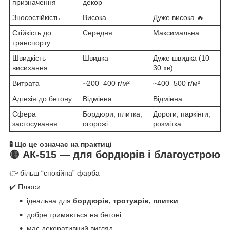
призначення
декор
Зносостійкість
Висока
Дуже висока 🔥
Стійкість до
Середня
Максимальна
транспорту
Швидкість
Швидка
Дуже швидка (10–
висихання
30 хв)
Витрата
~200–400 г/м²
~400–500 г/м²
Адгезія до бетону
Відмінна
Відмінна
Сфера
Бордюри, плитка,
Дороги, паркінги,
застосування
огорожі
розмітка
🧪 Що це означає на практиці
🟡 АК-515 — для бордюрів і благоустрою
👉 більш “спокійна” фарба
✔️ Плюси:
ідеальна для
бордюрів, тротуарів, плитки
добре тримається на бетоні
має декоративний вигляд