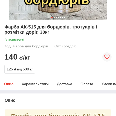
Фарба АК-515 для бордюрів, тротуарів і
розмітки доріг, 30кг
В наявності
Код: Фарба для бордюрів
Опт і роздріб
140
₴/кг
125 ₴
від 500 кг
Опис
Характеристики
Доставка
Оплата
Умови п
Опис