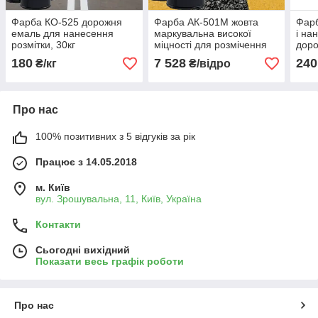
Фарба КО-525 дорожня
Фарба АК-501М жовта
Фарб
емаль для нанесення
маркувальна високої
і на
розмітки, 30кг
міцності для розмічення
доро
проїжджої частини доріг,
Стан
180
7 528
240
₴/кг
₴/відро
25 кг
Про нас
100% позитивних з 5 відгуків за рік
Працює з 14.05.2018
м. Київ
вул. Зрошувальна, 11, Київ, Україна
Контакти
Сьогодні вихідний
Показати весь графік роботи
Про нас