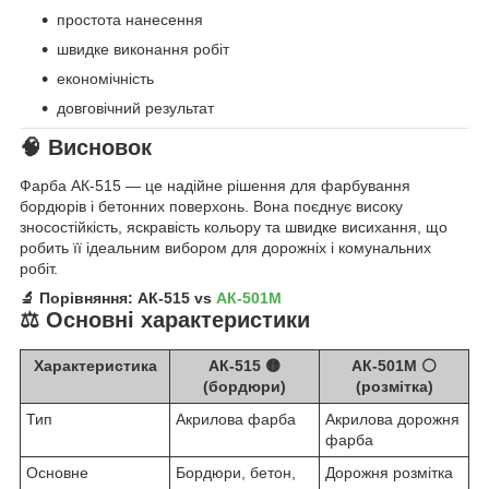
простота нанесення
швидке виконання робіт
економічність
довговічний результат
🧠 Висновок
Фарба АК-515 — це надійне рішення для фарбування
бордюрів і бетонних поверхонь. Вона поєднує високу
зносостійкість, яскравість кольору та швидке висихання, що
робить її ідеальним вибором для дорожніх і комунальних
робіт.
🔬 Порівняння: АК-515 vs
АК-501М
⚖️ Основні характеристики
Характеристика
АК-515
🟡
АК-501М
⚪
(бордюри)
(розмітка)
Тип
Акрилова фарба
Акрилова дорожня
фарба
Основне
Бордюри, бетон,
Дорожня розмітка