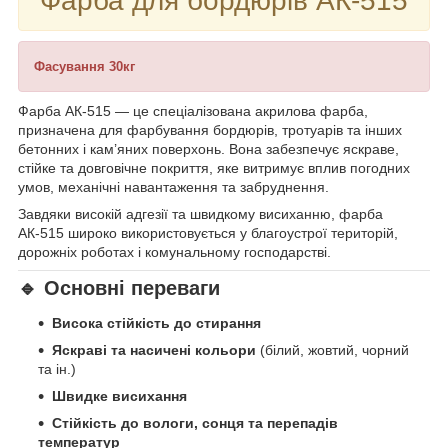
Фарба для бордюрів АК-515
Фасування 30кг
Фарба АК-515 — це спеціалізована акрилова фарба,
призначена для фарбування бордюрів, тротуарів та інших
бетонних і кам’яних поверхонь. Вона забезпечує яскраве,
стійке та довговічне покриття, яке витримує вплив погодних
умов, механічні навантаження та забруднення.
Завдяки високій адгезії та швидкому висиханню, фарба
АК-515 широко використовується у благоустрої територій,
дорожніх роботах і комунальному господарстві.
🔹 Основні переваги
Висока стійкість до стирання
Яскраві та насичені кольори
(білий, жовтий, чорний
та ін.)
Швидке висихання
Стійкість до вологи, сонця та перепадів
температур