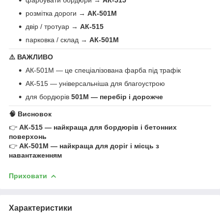
розмітка дороги →
АК-501М
двір / тротуар →
АК-515
парковка / склад →
АК-501М
⚠️ ВАЖЛИВО
АК-501М — це спеціалізована фарба під трафік
АК-515 — універсальніша для благоустрою
для бордюрів
501М — перебір і дорожче
🧠 Висновок
👉
АК-515 — найкраща для бордюрів і бетонних
поверхонь
👉
АК-501М — найкраща для доріг і місць з
навантаженням
Приховати
Характеристики