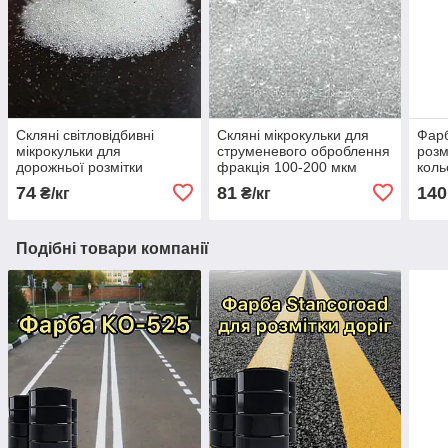
Скляні світловідбивні
Скляні мікрокульки для
Фарб
мікрокульки для
струменевого оброблення
розм
дорожньої розмітки
фракція 100-200 мкм
коль
фракція 125х600мкм
Reflobead, 25 кг
74
81
140
₴/кг
₴/кг
Подібні товари компанії