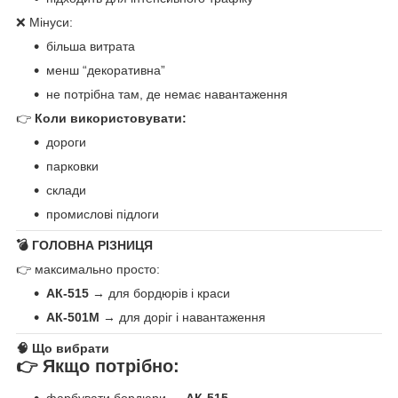
❌ Мінуси:
більша витрата
менш “декоративна”
не потрібна там, де немає навантаження
👉
Коли використовувати:
дороги
парковки
склади
промислові підлоги
💣 ГОЛОВНА РІЗНИЦЯ
👉 максимально просто:
АК-515
→ для бордюрів і краси
АК-501М
→ для доріг і навантаження
🧠 Що вибрати
👉 Якщо потрібно:
фарбувати бордюри →
АК-515