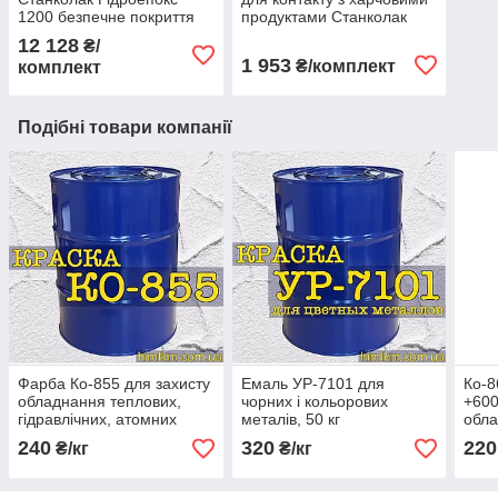
1200 безпечне покриття
продуктами Станколак
для контакту з продуктами
1200 Гідроепокс
12 128
₴/
12,5кг
1 953
₴/комплект
комплект
Подібні товари компанії
Фарба Ко-855 для захисту
Емаль УР-7101 для
Ко-8
обладнання теплових,
чорних і кольорових
+600
гідравлічних, атомних
металів, 50 кг
обла
електростанцій, 50 кг
240
320
220
₴/кг
₴/кг