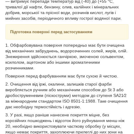
— витримує перепади температур від (-40) до (+55 °C,
тривалої дії нафти, бензину, олив, калійних і мінеральних
добрив, морської та прісної води, розчинів кислот, лугів і
мийних засобів, періодичного впливу гострої водяної пари.
Підготовка поверхні перед застосуванням
1. Обфарбовувана поверхня попередньо має бути очищена
від механічних забруднень, водорозчинних солей, жирів, олій.
Знежирення здійснюється ганчіркою, змоченою сольвентом,
ксилолом, ацетоном або іншими ароматичними
розчинниками.
Поверхня перед фарбуванням має бути сухою й чистою.
2. Очищення від іржі, окалини, залишків старої фарби
виробляється ручним або механічним способом до St 3 або
дробоструменевим (піскоструми) методом до ступеня SA21⁄2
за міжнародним стандартом ISO 8501-1:1988. Таке очищення
дає необхідну термостійкість і адгезію.
3. У разі, якщо раніше нанесене покриття міцне, без
корозійних пошкоджень і відсоток його руйнування менш ніж
20, необхідно використовувати часткову обробку (у місцях,
якщо немає покриття, захоплюючи прилеглі до них зони на