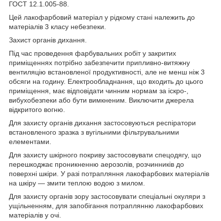
ГОСТ 12.1.005-88.
Цей лакофарбовий матеріал у рідкому стані належить до
матеріалів 3 класу небезпеки.
Захист органів дихання.
Під час проведення фарбувальних робіт у закритих
приміщеннях потрібно забезпечити припливно-витяжну
вентиляцію встановленої продуктивності, але не менш ніж 3
обсяги на годину. Електрообладнання, що входить до цього
приміщення, має відповідати чинним нормам за іскро-,
вибухобезпеки або бути вимкненим. Виключити джерела
відкритого вогню.
Для захисту органів дихання застосовуються респіратори
встановленого зразка з вугільними фільтрувальними
елементами.
Для захисту шкірного покриву застосовувати спецодягу, що
перешкоджає проникненню аерозолів, розчинників до
поверхні шкіри. У разі потрапляння лакофарбових матеріалів
на шкіру — змити теплою водою з милом.
Для захисту органів зору застосовувати спеціальні окуляри з
ущільненням, для запобігання потраплянню лакофарбових
матеріалів у очі.