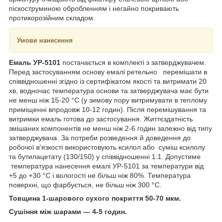
піскоструминою обробленням і негайно покривають
протикорозійним складом.
Умови нанесення
Емаль УР-5101
постачається в комплекті з затверджувачем.
Перед застосуванням основу емалі ретельно перемішати в
співвідношенні згідно із сертифікатом якості та витримати 20
хв, водночас температура основи та затверджувача має бути
не менш ніж 15-20 °C (у зимову пору витримувати в теплому
приміщенні впродовж 10-12 годин). Після перемішування та
витримки емаль готова до застосування. Життєздатність
змішаних компонентів не менш ніж 2-6 годин залежно від типу
затверджувача. За потреби розведення й доведення до
робочої в'язкості використовують ксилол або суміш ксилолу
та бутилацетату (130/150) у співвідношенні 1:1. Допустиме
температура нанесення емалі УР-5101 за температури від
+5 до +30 °C і вологості не більш ніж 80%. Температура
поверхні, що фарбується, не більш ніж 300 °C.
Товщина 1-шарового сухого покриття 50-70 мкм.
Сушіння між шарами — 4-5 годин.