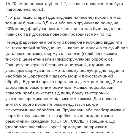
15-20 см по периметру) по П.2, вся інша поверхня має бути
підготовлена по п.1.
4. У разі якщо старе (здалегідніше нанесене) покриття має
товщину більш ніж 0,5 мкм або воно зруйнувало понад на
20% перед фарбуванням таке покриття має бути видалене
повністю та підготовка поверхні проводиться як по п.2.
Перед фарбуванням бетону з поверхні необхідно видалити
всі технологічні забруднення — вапняне молочко та сухий пил
(сталевою щіткою); формувальна олія (водій під високим
тиском); цементний клей (піскострумляною обробкою).
Глянцеву поверхню бетонних конструкцій, отриманих
унаслідок формування в металевому опалубці, для надання
необхідної шорсткості піддають мокрій піскоструминній
обробці. Відкриті пори та порожнини діаметром понад 2 мм
заробляють ремонтним розчином. Раніше пофарбовані
поверхні треба очистити від пилу, бруду та сторонніх
увімкнень промиванням під високим тиском. Для повного
зняття старого покриття рекомендується мокре
піскоструминне оброблення. Зруйновані або слаботримувані
шари бетону видаляють і заробляють пошкоджені зони
ремонтними складами (СІОНОЛ, СІОЛЕТ) Трещини, що
утворилися внаслідок корозії арматури, розкривають,
арматуру очищають від ірматиру сталевою щіткою або