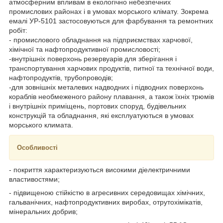
атмосферним впливам в екологічно небезпечних
промислових районах і в умовах морського клімату. Зокрема
емалі УР-5101 застосовуються для фарбування та ремонтних
робіт:
- промислового обладнання на підприємствах харчової,
хімічної та нафтопродуктивної промисловості;
-внутрішніх поверхонь резервуарів для зберігання і
транспортування харчових продуктів, питної та технічної води,
нафтопродуктів, трубопроводів;
-для зовнішніх металевих надводних і підводних поверхонь
кораблів необмеженого району плавання, а також їхніх трюмів
і внутрішніх приміщень, портових споруд, будівельних
конструкцій та обладнання, які експлуатуються в умовах
морського климата.
Особливості
- покриття характеризуються високими діелектричними
властивостями;
- підвищеною стійкістю в агресивних середовищах хімічних,
гальванічних, нафтопродуктивних виробах, отрутохімікатів,
мінеральних добрив;