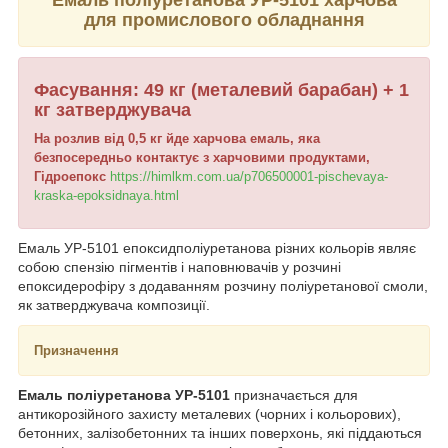
для промислового обладнання
Фасування: 49 кг (металевий барабан) + 1
кг затверджувача
На розлив від 0,5 кг йде харчова емаль, яка
безпосередньо контактує з харчовими продуктами,
Гідроепокс
https://himlkm.com.ua/p706500001-pischevaya-
kraska-epoksidnaya.html
Емаль УР-5101 епоксидполіуретанова різних кольорів являє
собою спензію пігментів і наповнювачів у розчині
епоксидерофіру з додаванням розчину поліуретанової смоли,
як затверджувача композиції.
Призначення
Емаль поліуретанова УР-5101
призначається для
антикорозійного захисту металевих (чорних і кольорових),
бетонних, залізобетонних та інших поверхонь, які піддаються