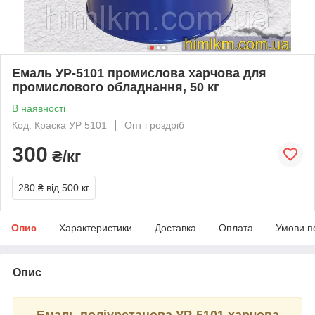
Емаль УР-5101 промислова харчова для
промислового обладнання, 50 кг
В наявності
Код: Краска УР 5101
Опт і роздріб
300
₴/кг
280 ₴
від 500 кг
Опис
Характеристики
Доставка
Оплата
Умови п
Опис
Емаль поліуретанова УР-5101 харчова