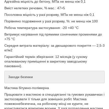
Адгезійна міцність до бетону, МПа не менш ніж 0,1
Вміст нелетких речовин, % мас.: 47+5
Посоловна міцність у разі розриву, МПа не менш ніж 0,1
Порівняно подовження у разі розриву, %: не менш ніж 100
Робоча температура застосування: -20 +40 °C
Витримує нагрівання під прямими сонячними променями до
+75 °C
Середня витрата матеріалу: за двошарового покриття — 2,5-3
кг/м2
Гарантійний термін зберігання: 12 місяців (у сухому
опалюваному приміщенні в закритому заводському
пакованні).
Заходи безпеки
Мастика бітумно-полімерна
Працювати з мастикою в спецодяганні та гумових рукавичках і
застосовувати її тільки для зовнішніх робіт. Мастика
пожежонебезпечна, на робочому місці не курити, не
користуватися відкритим вогнем. У разі потрапляння мастики