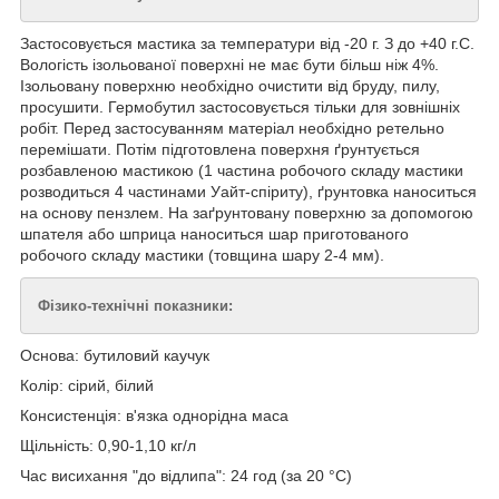
Застосовується мастика за температури від -20 г. З до +40 г.С.
Вологість ізольованої поверхні не має бути більш ніж 4%.
Ізольовану поверхню необхідно очистити від бруду, пилу,
просушити. Гермобутил застосовується тільки для зовнішніх
робіт. Перед застосуванням матеріал необхідно ретельно
перемішати. Потім підготовлена поверхня ґрунтується
розбавленою мастикою (1 частина робочого складу мастики
розводиться 4 частинами Уайт-спіриту), ґрунтовка наноситься
на основу пензлем. На заґрунтовану поверхню за допомогою
шпателя або шприца наноситься шар приготованого
робочого складу мастики (товщина шару 2-4 мм).
Фізико-технічні показники:
Основа: бутиловий каучук
Колір: сірий, білий
Консистенція: в'язка однорідна маса
Щільність: 0,90-1,10 кг/л
Час висихання "до відлипа": 24 год (за 20 °C)