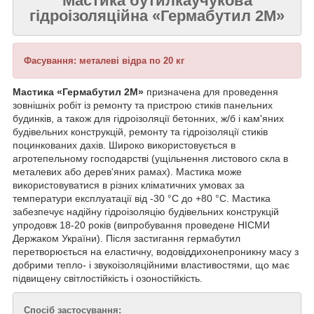
Мастика бутилкаучукова
гідроізоляційна «Гермабутил 2М»
Фасування: металеві відра по 20 кг
Мастика «Гермабутил 2М»
призначена для проведення
зовнішніх робіт із ремонту та пристрою стиків панельних
будинків, а також для гідроізоляції бетонних, ж/б і кам'яних
будівельних конструкцій, ремонту та гідроізоляції стиків
поцинкованих дахів. Широко використовується в
агротепельному господарстві (ущільнення листового скла в
металевих або дерев'яних рамах). Мастика може
використовуватися в різних кліматичних умовах за
температури експлуатації від -30 °C до +80 °C. Мастика
забезпечує надійну гідроізоляцію будівельних конструкцій
упродовж 18-20 років (випробування проведене НІСМИ
Держаком України). Після застигання гермабутил
перетворюється на еластичну, водовіддихонепроникну масу з
добрими тепло- і звукоізоляційними властивостями, що має
підвищену світлостійкість і озоностійкість.
Спосіб застосування: