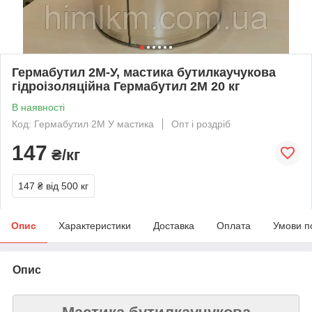
Гермабутил 2М-У, мастика бутилкаучукова
гідроізоляційна Гермабутил 2М 20 кг
В наявності
Код: Гермабутил 2М У мастика
Опт і роздріб
147
₴/кг
147 ₴
від 500 кг
Опис
Характеристики
Доставка
Оплата
Умови п
Опис