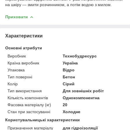
на шкіру — змити розчинником, а потім водою з милом.
Приховати
Характеристики
Основні атрибути
Виробник
Технобудресурс
Країна виробник
Україна
Упаковка
Відро
Тип поверхні
Бетон
Колір
Сірий
Тип використання
Для зовнішніх робіт
Кількість компонентів
Однокомпонентна
Фасовка матеріалу (кг)
20
Стан при застосуванні
Холодне
Користувальницькі характеристики
Призначення матеріалу
для гідроізоляції