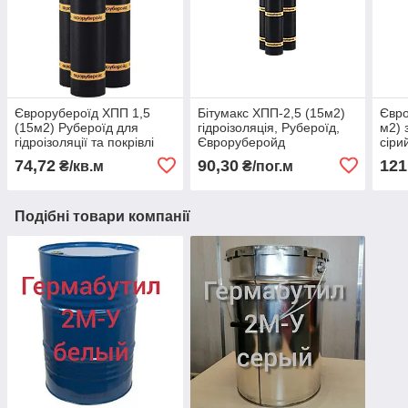
Єврорубероїд ХПП 1,5
Бітумакс ХПП-2,5 (15м2)
Євро
(15м2) Рубероїд для
гідроізоляція, Рубероїд,
м2) 
гідроізоляції та покрівлі
Євроруберойд
сіри
74,72
90,30
121
₴/кв.м
₴/пог.м
Подібні товари компанії