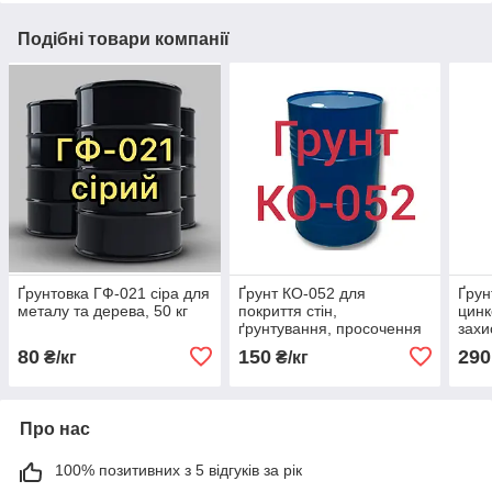
Подібні товари компанії
Ґрунтовка ГФ-021 сіра для
Ґрунт КО-052 для
Ґрун
металу та дерева, 50 кг
покриття стін,
цинк
ґрунтування, просочення
захи
та зміцнення
(мет
80
150
290
₴/кг
₴/кг
техн
Про нас
100% позитивних з 5 відгуків за рік