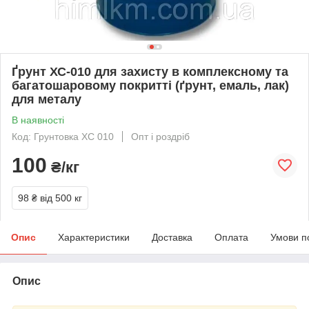
Ґрунт ХС-010 для захисту в комплексному та
багатошаровому покритті (ґрунт, емаль, лак)
для металу
В наявності
Код: Грунтовка ХС 010
Опт і роздріб
100
₴/кг
98 ₴
від 500 кг
Опис
Характеристики
Доставка
Оплата
Умови п
Опис