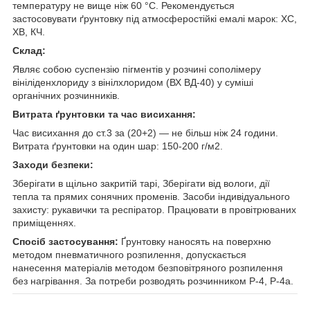
температуру не вище ніж 60 °C. Рекомендується
застосовувати ґрунтовку під атмосферостійкі емалі марок: ХС,
ХВ, КЧ.
Склад:
Являє собою суспензію пігментів у розчині сополімеру
вініліденхлориду з вінілхлоридом (ВХ ВД-40) у суміші
органічних розчинників.
Витрата ґрунтовки та час висихання:
Час висихання до ст.3 за (20+2) — не більш ніж 24 години.
Витрата ґрунтовки на один шар: 150-200 г/м2.
Заходи безпеки:
Зберігати в щільно закритій тарі, Зберігати від вологи, дії
тепла та прямих сонячних променів. Засоби індивідуального
захисту: рукавички та респіратор. Працювати в провітрюваних
приміщеннях.
Спосіб застосування:
Ґрунтовку наносять на поверхню
методом пневматичного розпилення, допускається
нанесення матеріалів методом безповітряного розпилення
без нагрівання. За потреби розводять розчинником Р-4, Р-4а.