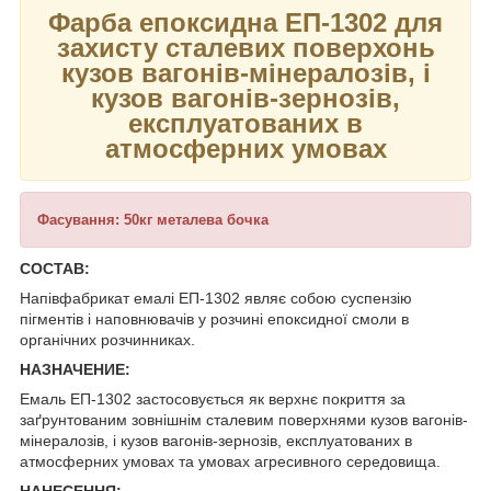
Фарба епоксидна ЕП-1302 для
захисту сталевих поверхонь
кузов вагонів-мінералозів, і
кузов вагонів-зернозів,
експлуатованих в
атмосферних умовах
Фасування: 50кг металева бочка
СОСТАВ:
Напівфабрикат емалі ЕП-1302 являє собою суспензію
пігментів і наповнювачів у розчині епоксидної смоли в
органічних розчинниках.
НАЗНАЧЕНИЕ:
Емаль ЕП-1302 застосовується як верхнє покриття за
заґрунтованим зовнішнім сталевим поверхнями кузов вагонів-
мінералозів, і кузов вагонів-зернозів, експлуатованих в
атмосферних умовах та умовах агресивного середовища.
НАНЕСЕННЯ: