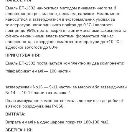
Емаль ЕП-1302 наноситься методом пневматичного та б
неповітряного розпилення, пензлем, валиком. Емаль може
наноситися й затверджатися в екстремальних умовах за
температури навколишнього повітря до 0 °C і вологості
повітря до 95%, проте покриття з оптимальними захисними та
фізико-механічними властивостями формується під час
нанесення та затвердіння емалі за температури до +10 °C і
відносної вологості до 80%.
ПРИГОТУВАННЯ:
Емаль ЕП-1302 постачається комплектно як два компоненти:
*півфабрикат емалі — 100 частин
затверджувач No16 — 9-11 частин за масою або затверджувач
No14 — 10-12 частин за масою. *
Після змішування компонентів емаль доводиться до робочої
в'язкості розріджувачем Р-656.
ВИТРАТА:
Витрата емалі на одношарове покриття 180-190 г/м2.
ЗБЕРІГАННЯ: