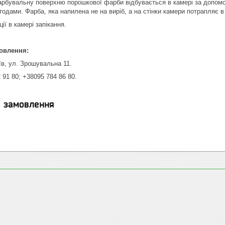
бувальну поверхню порошкової фарби відбувається в камері за допомо
одами. Фарба, яка напилена не на виріб, а на стінки камери потрапляє в
ї в камері запікання.
овлення:
їв, ул. Зрошувальна 11.
 91 80; +38095 784 86 80.
я замовлення