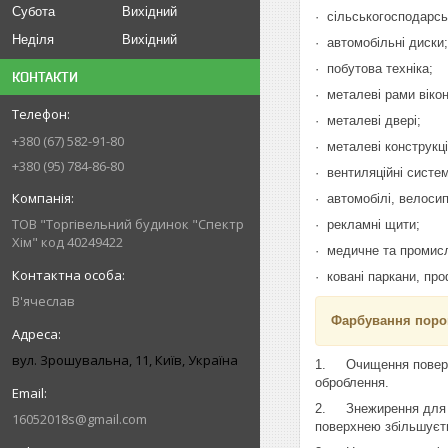
Субота
Вихідний
· сільськогосподарсь
Неділя
Вихідний
· автомобільні диски;
· побутова техніка;
КОНТАКТИ
· металеві рами вікон
· металеві двері;
+380 (67) 582-91-80
· металеві конструкці
+380 (95) 784-86-80
· вентиляційні систем
· автомобілі, велоси
ТОВ "Торгівельний будинок "Спектр
· рекламні щити;
Хім" код 40249422
· медичне та промис
· ковані паркани, пр
В'ячеслав
Фарбування порош
вул. Зрошувальна, 11, Київ, Україна
1. Очищення поверхн
оброблення.
2. Знежирення для п
16052018s@gmail.com
поверхнею збільшуєть