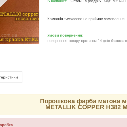
В наявності
Оптом і в роздріб
Код:
METALL
Компанія тимчасово не приймає замовлення
повернення товару протягом 14 днів
безкошт
теристики
Порошкова фарба матова ме
METALLIK COPPER H382 MA
коробка