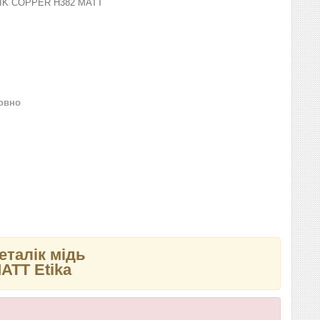
IK COPPER H382 MATT
овно
талік мідь
TT Etika