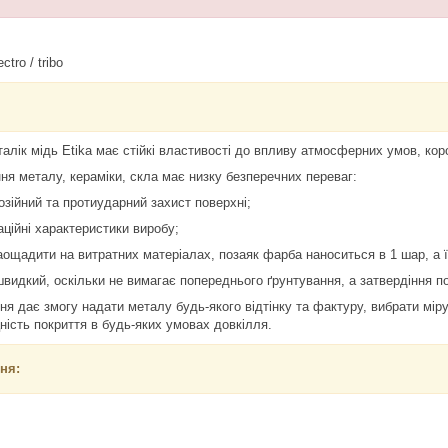
ectro / tribo
лік мідь Etika має стійкі властивості до впливу атмосферних умов, кор
я металу, кераміки, скла має низку безперечних переваг:
озійний та протиударний захист поверхні;
ційні характеристики виробу;
заощадити на витратних матеріалах, позаяк фарба наноситься в 1 шар, а 
швидкий, оскільки не вимагає попереднього ґрунтування, а затвердіння п
я дає змогу надати металу будь-якого відтінку та фактуру, вибрати міру
ність покриття в будь-яких умовах довкілля.
ня: