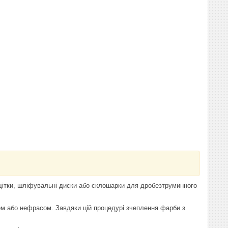
ітки, шліфувальні диски або склошарки для дробезтруминного
м або нефрасом. Завдяки цій процедурі зчеплення фарби з