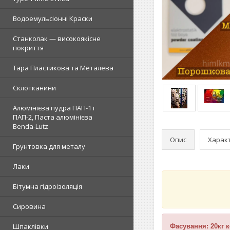
Водоемульсіонні Краски
Станколак — високоякісне
покриття
Тара Пластикова та Металева
Склотканини
Алюмінієва пудра ПАП-1 і
ПАП-2, Паста алюмінієва
Benda-Lutz
Опис
Харак
Грунтовка для металу
Лаки
Бітумна гідроізоляція
Сировина
Шпаклівки
Фасування: 20кг 