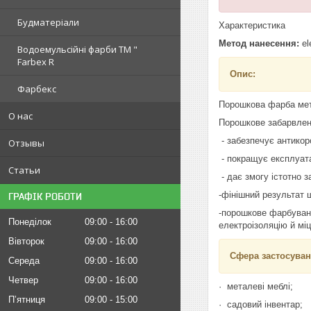
Будматеріали
Характеристика
Метод нанесення:
el
Водоемульсійні фарби ТМ "
Farbex R
Опис:
Фарбекс
Порошкова фарба мета
О нас
Порошкове забарвленн
- забезпечує антикор
Отзывы
- покращує експлуата
Статьи
- дає змогу істотно 
-фінішний результат 
ГРАФІК РОБОТИ
-порошкове фарбуванн
Понеділок
09:00
16:00
електроізоляцію й міц
Вівторок
09:00
16:00
Сфера застосуван
Середа
09:00
16:00
Четвер
09:00
16:00
· металеві меблі;
Пʼятниця
09:00
15:00
· садовий інвентар;