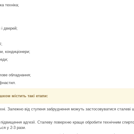
ка техніка;
 і дверей;
ї;
и, кондиціонери;
педи;
лове обладнання;
офнастил.
ком містить такі етапи:
і. Залежно від ступеня забруднення можуть застосовуватися сталеві щ
ідвищення адгезії. Сталеву поверхню краще обробити технічним спирто
ся у 2-3 рази.