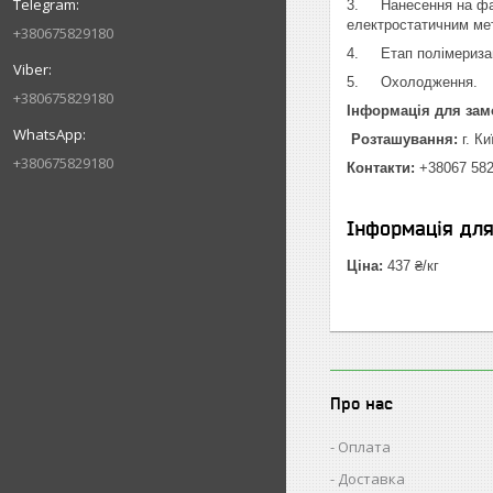
3. Нанесення на фар
електростатичним мет
+380675829180
4. Етап полімеризаці
5. Охолодження.
+380675829180
Інформація для зам
Розташування:
г. Ки
+380675829180
Контакти:
+38067 582
Інформація дл
Ціна:
437 ₴/кг
Про нас
Оплата
Доставка