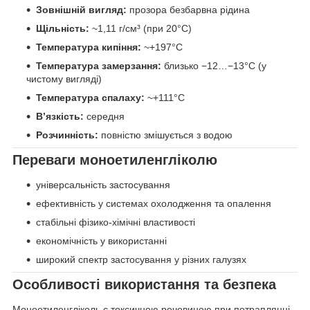
Зовнішній вигляд:
прозора безбарвна рідина
Щільність:
~1,11 г/см³ (при 20°C)
Температура кипіння:
~+197°C
Температура замерзання:
близько −12…−13°C (у
чистому вигляді)
Температура спалаху:
~+111°C
В’язкість:
середня
Розчинність:
повністю змішується з водою
Переваги моноетиленгліколю
універсальність застосування
ефективність у системах охолодження та опалення
стабільні фізико-хімічні властивості
економічність у використанні
широкий спектр застосування у різних галузях
Особливості використання та безпека
Моноетиленгліколь є токсичною речовиною при потраплянні