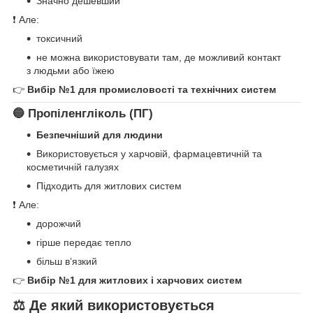
Значно дешевший
❗ Але:
токсичний
не можна використовувати там, де можливий контакт
з людьми або їжею
👉
Вибір №1 для промисловості та технічних систем
🔵 Пропіленгліколь (ПГ)
Безпечніший для людини
Використовується у харчовій, фармацевтичній та
косметичній галузях
Підходить для житлових систем
❗ Але:
дорожчий
гірше передає тепло
більш в’язкий
👉
Вибір №1 для житлових і харчових систем
⚖️ Де який використовується