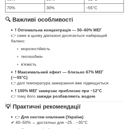
70%
30%
−55°C
🔍 Важливі особливості
❗
Оптимальна концентрація — 50–60% МЕГ
👉 саме в цьому діапазоні досягається найкращий
баланс:
морозостійкість
теплообмін
в’язкість
❗
Максимальний ефект — близько 67% МЕГ
(~−55°C)
👉 далі температура замерзання вже підвищується
❗
100% МЕГ замерзає приблизно при −12°C
👉 тому його
завжди розбавляють водою
💡 Практичні рекомендації
👉
Для систем опалення (Україна)
✔ 40–50% → достатньо для −25…−35°C