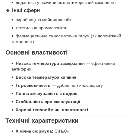
додається у розчини як протиморозний компонент
🔹 Інші сфери
виробництво мийних засобів
текстильна промисловість
фармацевтична та косметична галузі (як допоміжний
компонент)
Основні властивості
Низька температура замерзання
— ефективний
антифриз
Висока температура кипіння
Гігроскопічність
— добре поглинає вологу
Повна змішуваність з водою
Стабільність при експлуатації
Хороші теплообмінні властивості
Технічні характеристики
Хімічна формула:
C₂H₆O₂