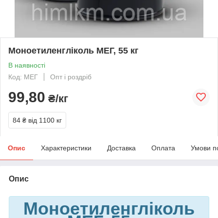
Моноетиленгліколь МЕГ, 55 кг
В наявності
Код: МЕГ
Опт і роздріб
99,80
₴/кг
84 ₴
від 1100 кг
Опис
Характеристики
Доставка
Оплата
Умови п
Опис
Моноетиленгліколь