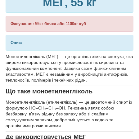
МЕГ, 55 кг
Фасування: 55кг бочка або 1100кг куб
Опис:
Моноетиленгліколь (МЕГ) — це органічна хімічна сполука, яка
широко використовується у промисловості як сировина та
функціональний компонент. Завдяки своїм фізико-хімічним
властивостям, МЕГ є незамінним у виробництві антифризів,
теплоносіїв, полімерів і технічних рідин.
Що таке моноетиленгліколь
Моноетиленгліколь (етиленгліколь) — це двоатомний спирт із
формулою HO–CH₂–CH₂–OH. Речовина являє собою
безбарвну, в’язку рідину без запаху або зі слабким
солодкуватим запахом, добре змішується з водою та
органічними розчинниками.
Де використовується МЕГ