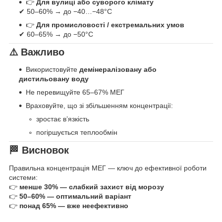
👉
Для вулиці або суворого клімату
✔ 50–60% → до −40…−48°C
👉
Для промисловості / екстремальних умов
✔ 60–65% → до −50°C
⚠️ Важливо
Використовуйте
демінералізовану або
дистильовану воду
Не перевищуйте 65–67% МЕГ
Враховуйте, що зі збільшенням концентрації:
зростає в’язкість
погіршується теплообмін
🏁 Висновок
Правильна концентрація МЕГ — ключ до ефективної роботи
системи:
👉
менше 30% — слабкий захист від морозу
👉
50–60% — оптимальний варіант
👉
понад 65% — вже неефективно