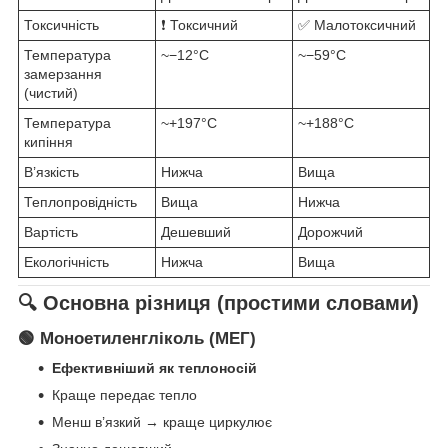
Токсичність
❗ Токсичний
✅ Малотоксичний
Температура
~−12°C
~−59°C
замерзання
(чистий)
Температура
~+197°C
~+188°C
кипіння
В’язкість
Нижча
Вища
Теплопровідність
Вища
Нижча
Вартість
Дешевший
Дорожчий
Екологічність
Нижча
Вища
🔍 Основна різниця (простими словами)
🟢 Моноетиленгліколь (МЕГ)
Ефективніший як теплоносій
Краще передає тепло
Менш в’язкий → краще циркулює