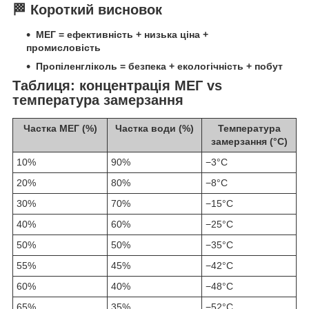
🏁 Короткий висновок
МЕГ = ефективність + низька ціна +
промисловість
Пропіленгліколь = безпека + екологічність + побут
Таблиця: концентрація МЕГ vs
температура замерзання
Частка МЕГ (%)
Частка води (%)
Температура
замерзання (°C)
10%
90%
−3°C
20%
80%
−8°C
30%
70%
−15°C
40%
60%
−25°C
50%
50%
−35°C
55%
45%
−42°C
60%
40%
−48°C
65%
35%
−52°C