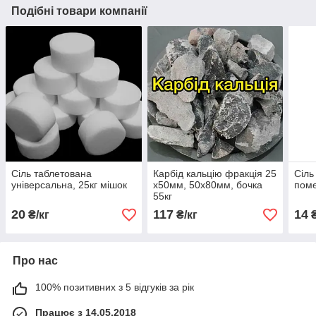
Подібні товари компанії
Сіль таблетована
Карбід кальцію фракція 25
Сіль
універсальна, 25кг мішок
x50мм, 50х80мм, бочка
поме
55кг
20
117
14
₴/кг
₴/кг
₴
Про нас
100% позитивних з 5 відгуків за рік
Працює з 14.05.2018