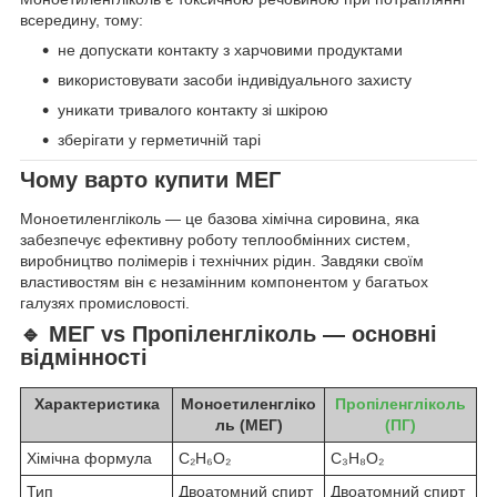
всередину, тому:
не допускати контакту з харчовими продуктами
використовувати засоби індивідуального захисту
уникати тривалого контакту зі шкірою
зберігати у герметичній тарі
Чому варто купити МЕГ
Моноетиленгліколь — це базова хімічна сировина, яка
забезпечує ефективну роботу теплообмінних систем,
виробництво полімерів і технічних рідин. Завдяки своїм
властивостям він є незамінним компонентом у багатьох
галузях промисловості.
🔹 МЕГ vs Пропіленгліколь — основні
відмінності
Характеристика
Моноетиленгліко
Пропіленгліколь
ль (МЕГ)
(ПГ)
Хімічна формула
C₂H₆O₂
C₃H₈O₂
Тип
Двоатомний спирт
Двоатомний спирт