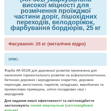
високої міцності для
розмічення проїжджої
частини доріг, пішохідних
переходів, велодоріжок,
фарбування бордюрів, 25 кг
Фасування: 25 кг (металічне відро)
ОПИС:
Фарба АК-501М для дорожньої розмітки призначена для
нанесення горизонтального розмітки на асфальтопонетонних,
бетонних дорожніх і аеродромних покриттях, дорожніх
переходів, автостоянок, паркінгів, складських, виробничих та
промислових приміщень, злітно посадкових смуг і
аеродромів.
Для надання емалі ефективності та світловідбиття
застосовують
скляні мікрокульки (світловідбивні
кульки)