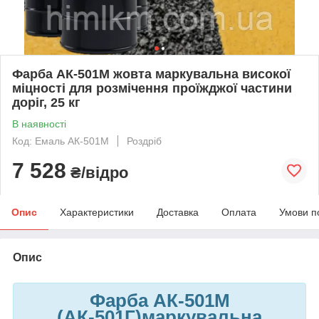
Фарба АК-501М жовта маркувальна високої
міцності для розмічення проїжджої частини
доріг, 25 кг
В наявності
Код: Емаль АК-501М
Роздріб
7 528
₴/відро
Опис
Характеристики
Доставка
Оплата
Умови п
Опис
Фарба АК-501М
(АК-501Г)маркувальна