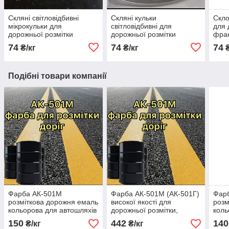
Скляні світловідбивні
Скляні кульки
Скло
мікрокульки для
світловідбивні для
для 
дорожньої розмітки
дорожньої розмітки
фрак
фракція 125х600мкм
фракція 100х600мкм 25кг
74
74
74
₴/кг
₴/кг
₴
Подібні товари компанії
Фарба АК-501М
Фарба АК-501М (АК-501Г)
Фарб
розміткова дорожня емаль
високої якості для
розм
кольорова для автошляхів
дорожньої розмітки,
коль
бордюрів, автобанів
150
442
140
₴/кг
₴/кг