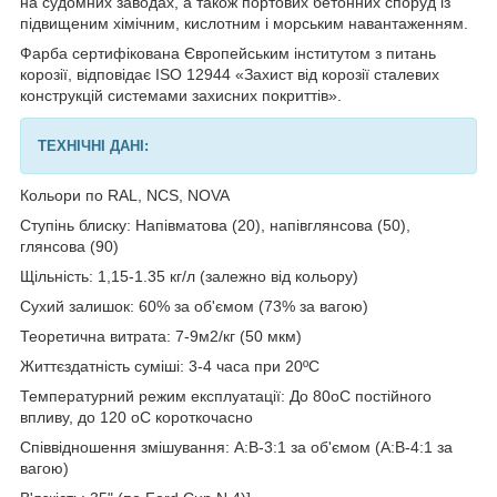
на судомних заводах, а також портових бетонних споруд із
підвищеним хімічним, кислотним і морським навантаженням.
Фарба сертифікована Європейським інститутом з питань
корозії, відповідає ISO 12944 «Захист від корозії сталевих
конструкцій системами захисних покриттів».
ТЕХНІЧНІ ДАНІ:
Кольори по RAL, NCS, NOVA
Ступінь блиску: Напівматова (20), напівглянсова (50),
глянсова (90)
Щільність: 1,15-1.35 кг/л (залежно від кольору)
Сухий залишок: 60% за об'ємом (73% за вагою)
Теоретична витрата: 7-9м
2
/кг (50 мкм)
Життєздатність суміші: 3-4 часа при 20ºC
Температурний режим експлуатації: До 80oC постійного
впливу, до 120 oC короткочасно
Співвідношення змішування: A:B-3:1 за об'ємом (A:B-4:1 за
вагою)