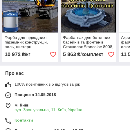
Фарба для підводних і
Фарба-лак для бетонних
Акри
підземних конструкцій,
басейнів та фонтанів
фарб
паль, цистерн
Станколак Stancolac 8008,
алюм
кам'яновугільна
6кг
плас
10 972
5 863
11 
₴/кг
₴/комплект
епоксидна Станколак 960
Стан
25кг
Про нас
100% позитивних з 5 відгуків за рік
Працює з 14.05.2018
м. Київ
вул. Зрошувальна, 11, Київ, Україна
Контакти