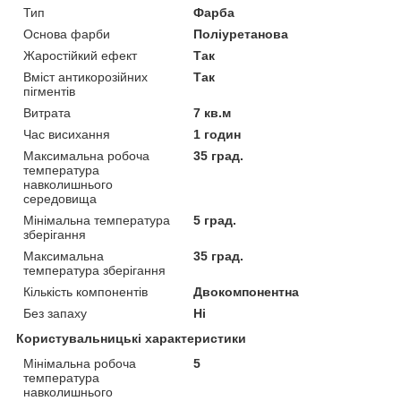
Тип
Фарба
Основа фарби
Поліуретанова
Жаростійкий ефект
Так
Вміст антикорозійних
Так
пігментів
Витрата
7 кв.м
Час висихання
1 годин
Максимальна робоча
35 град.
температура
навколишнього
середовища
Мінімальна температура
5 град.
зберігання
Максимальна
35 град.
температура зберігання
Кількість компонентів
Двокомпонентна
Без запаху
Ні
Користувальницькі характеристики
Мінімальна робоча
5
температура
навколишнього