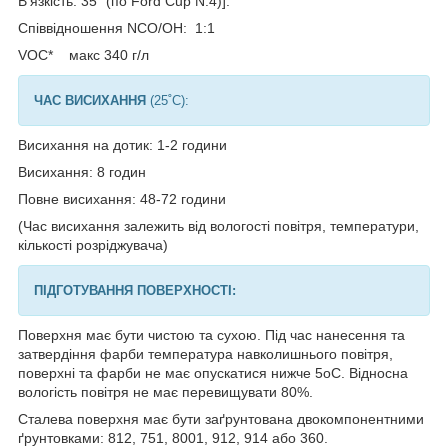
В'язкість: 35" (по Ford Cup N.4)].
Співвідношення NCO/OH: 1:1
VOC* макс 340 г/л
ЧАС ВИСИХАННЯ
(25˚C):
Висихання на дотик: 1-2 години
Висихання: 8 годин
Повне висихання: 48-72 години
(Час висихання залежить від вологості повітря, температури,
кількості розріджувача)
ПІДГОТУВАННЯ ПОВЕРХНОСТІ:
Поверхня має бути чистою та сухою. Під час нанесення та
затвердіння фарби температура навколишнього повітря,
поверхні та фарби не має опускатися нижче 5oC. Відносна
вологість повітря не має перевищувати 80%.
Сталева поверхня має бути заґрунтована двокомпонентними
ґрунтовками: 812, 751, 8001, 912, 914 або 360.