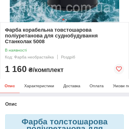
Фарба корабельна товстошарова
поліуретанова для суднобудування
Станколак 5008
В наявності
Код: Фарба необрастайка
Роздріб
1 160
₴/комплект
Опис
Характеристики
Доставка
Оплата
Умови п
Опис
Фарба толстошарова
поліуретанова для