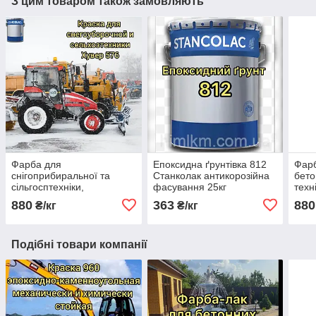
З цим товаром також замовляють
Фарба для
Епоксидна ґрунтівка 812
Фарб
снігоприбиральної та
Станколак антикорозійна
бето
сільгосптехніки,
фасування 25кг
техн
автотехніки Хувер 576
Хуве
880
363
880
₴/кг
₴/кг
Станколак
Подібні товари компанії