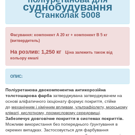
суднобудування
Станколак 5008
Фасування: компонент А 20 кг + компонент В 5 кг
(витвердитель)
На розлив: 1,250 кг
Ціна залежить також від
кольору емалі
ОПИС:
Поліуретанова двокомпонентна антикорозійна
толстошарова фарба
затверджувана затверджувачем на
основі аліфатичного ізоціонату формує покриття, стійке
до
механічним і хімічним впливам, ультрафіолету, морському
кліматі, кислотному, промисловому середовищі
.
Забезпечує довговічне покриття в системах покриттів.
Можливе використання без попереднього ґрунтування в
окремих випадках. Застосовується для фарбування