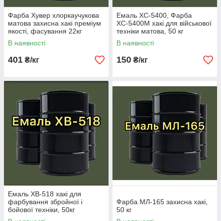
Фарба Хувер хлоркаучукова
Емаль ХС-5400, Фарба
матова захисна хакі преміум
ХС-5400М хакі для військової
якості, фасування 22кг
техніки матова, 50 кг
В наявності
В наявності
401
150
₴/кг
₴/кг
Емаль ХВ-518 хакі для
фарбування збройної і
Фарба МЛ-165 захисна хакі,
бойової техніки, 50кг
50 кг