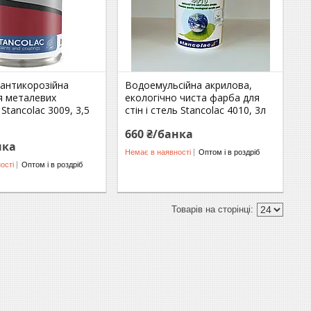
 антикорозійна
Водоемульсійна акрилова,
я металевих
екологічно чиста фарба для
Stancolac 3009, 3,5
стін і стель Stancolac 4010, 3л
660 ₴/банка
нка
Немає в наявності
Оптом і в роздріб
ості
Оптом і в роздріб