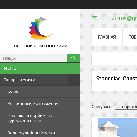
16052018s@gm
ГЛАВНАЯ
ТОВ
ТОРГОВЫЙ ДОМ СПЕКТР ХИМ
Stancolac Const
Товары и услуги
Фарба
Розчинники, Розріджувачі
Порошкові фарби Etika
Туреччина Етика
Водоемульсіонні Краски