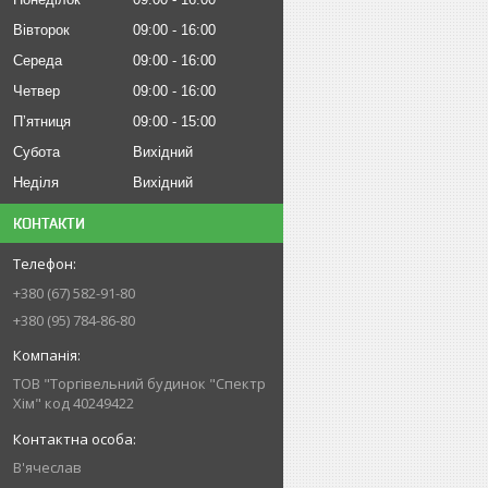
Вівторок
09:00
16:00
Середа
09:00
16:00
Четвер
09:00
16:00
Пʼятниця
09:00
15:00
Субота
Вихідний
Неділя
Вихідний
КОНТАКТИ
+380 (67) 582-91-80
+380 (95) 784-86-80
ТОВ "Торгівельний будинок "Спектр
Хім" код 40249422
В'ячеслав