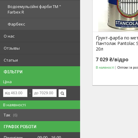
Водоемульсійні фарби ТМ "
Farbex R
Фарбекс
О нас
Ґрунт-фарба по ме
Пантолак Pantolac S
Отзывы
20л
7 029 ₴/відро
Статьи
В наявності
Оптом і в ро
ФІЛЬТРИ
Ціна
В наявності
Так
6
ГРАФІК РОБОТИ
Понеділок
09:00
16:00