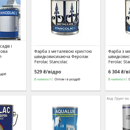
садів і
нова
Фарба з металевою крихтою
Фарба з м
л
швидковисихаюча Феролак
швидковис
Ferolac Stancolac
Ferolac Sta
529 ₴/відро
6 304 ₴/в
здріб
В наявності
Оптом і в роздріб
В наявності
і
Грунт по