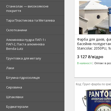
Станколак — високоякісне
покриття
Тара Пластикова та Металева
Склотканини
Фарба для дахів, фа
Алюмінієва пудра ПАП-1 і
басейнів поліурета
ПАП-2, Паста алюмінієва
Stancolac 2050PU, 9
Benda-Lutz
3 127 ₴/відро
Грунтовка для металу
В наявності
Оптом і в ро
Лаки
Бітумна гідроізоляція
Ґрунт-фарба по ірж
Сировина
Шпаклівки
Будматеріали