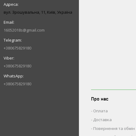
вул. Зрошувальна, 11, Київ, Україна
16052018s@gmail.com
+380675829180
+380675829180
+380675829180
Про нас
Оплата
Доставка
Повернення та обмін