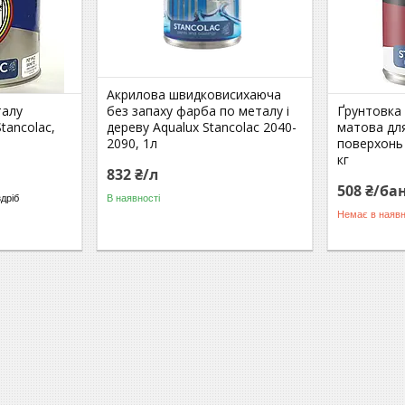
Акрилова швидковисихаюча
талу
без запаху фарба по металу і
Ґрунтовка
tancolac,
дереву Aqualux Stancolac 2040-
матова дл
2090, 1л
поверхонь 
кг
832 ₴/л
508 ₴/ба
здріб
В наявності
Немає в наявн