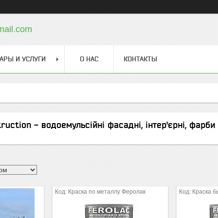
ail.com
АРЫ И УСЛУГИ
О НАС
КОНТАКТЫ
ruction - водоемульсійні фасадні, інтер'єрні, фарби
Краска по металлу Феролак
Краска 