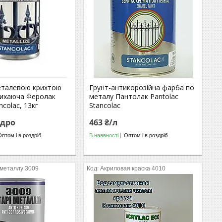
еталевою крихтою
Грунт-антикорозійна фарба по
ихаюча Феролак
металу Пантолак Pantolac
ncolac, 13кг
Stancolac
ідро
463 ₴/л
Оптом і в роздріб
В наявності
Оптом і в роздріб
 металлу 3009
Акриловая краска 4010